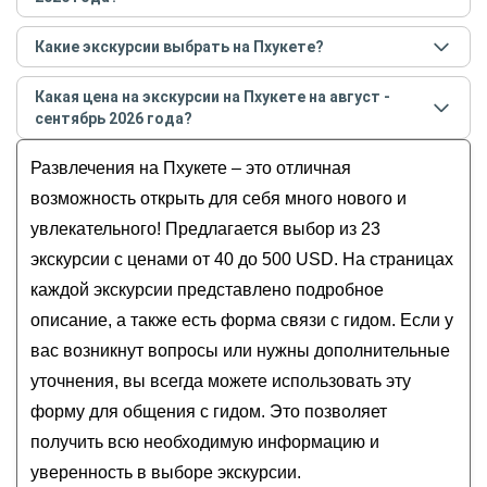
Самые популярные места
на Пхукете
в
августе -
Какие экскурсии выбрать на Пхукете?
сентябре
2026
года:
Самые популярные экскурсии
на Пхукете
в
августе
Пхи-Пхи
Какая цена на экскурсии на Пхукете на август -
- сентябре
2026
года:
Остров Джеймса Бонда
сентябрь 2026 года?
Мотошкола на Пхукете
Озеро Чео Лан
Стоимость экскурсии
на Пхукете
на
август -
Квест на Пхукете «Тайны Старого города»
Развлечения на Пхукете – это отличная
Као Лак
сентябрь
2026
года от
40
до
500
USD
В поисках сундука сокровищ — на Пхукете
Остров Майтон
возможность открыть для себя много нового и
Нетуристический Пхукет на байках
увлекательного! Предлагается выбор из 23
Неизведанный Пхукет — обзорное
экскурсии с ценами от 40 до 500 USD. На страницах
путешествие на мото
каждой экскурсии представлено подробное
описание, а также есть форма связи с гидом. Если у
вас возникнут вопросы или нужны дополнительные
уточнения, вы всегда можете использовать эту
форму для общения с гидом. Это позволяет
получить всю необходимую информацию и
уверенность в выборе экскурсии.