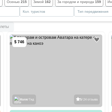
7
Осенью
215
Зимой
162
За городом и природа
159
Ин
Кол. туристов
Тип передвижения
леты
$ 746
Коля
/ Гид
5
/ 24 отзыва