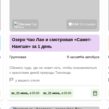
Оксана
/ Гид
4.54
/ 13 отзывов
Озеро Чао Лан и смотровая «Самет-
Нангше» за 1 день
е
Групповая
9 часов
На автобусе
Сбежать туда, где не ловит сеть, чтобы познакомиться
с красотами дикой природы Таиланда
у вашего отеля
вс, 21 июнь,
в 05:00
вс, 21 июнь,
в 05:00