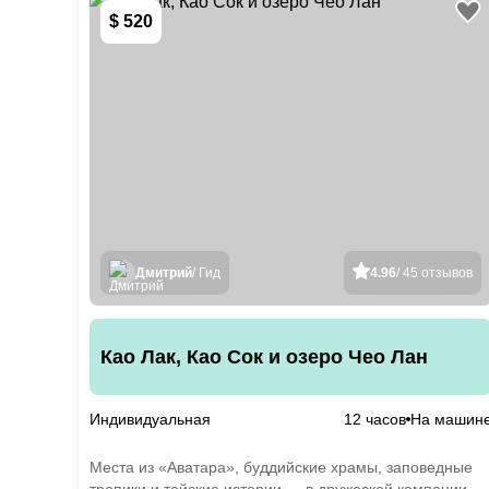
$ 520
Дмитрий
/ Гид
4.96
/ 45 отзывов
Као Лак, Као Сок и озеро Чео Лан
Индивидуальная
12 часов
На машин
Места из «Аватара», буддийские храмы, заповедные