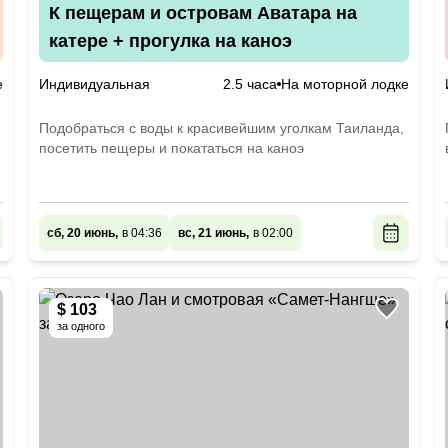
К пещерам и островам Аватара на
катере + прогулка на каноэ
е
Индивидуальная
2.5 часа
На моторной лодке
Подобраться с воды к красивейшим уголкам Таиланда,
посетить пещеры и покататься на каноэ
сб, 20 июнь,
в 04:36
вс, 21 июнь,
в 02:00
$ 103
за одного