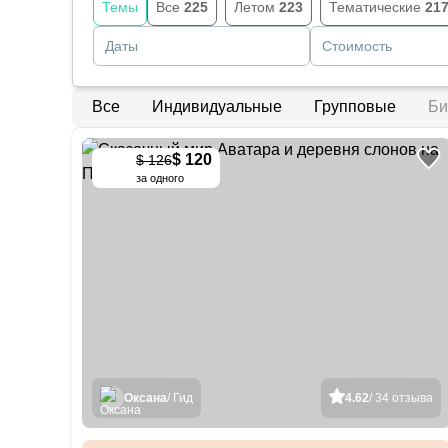
Темы
Все
225
Летом
223
Тематические
21
Даты
Стоимость
Все
Индивидуальные
Групповые
Би
$ 120
$ 126
-
5
%
за одного
Оксана
/ Гид
4.62
/ 34 отзыва