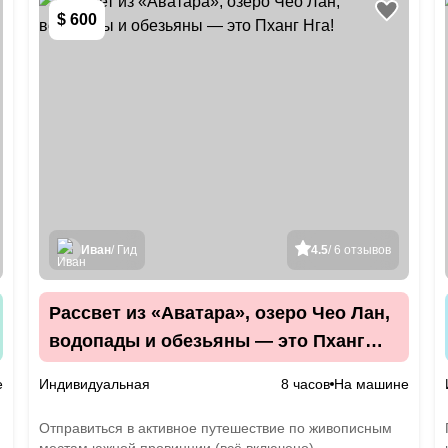
$ 600
Иван
/ Гид
4.5
/ 6 отзывов
Рассвет из «Аватара», озеро Чео Лан,
водопады и обезьяны — это Пханг
Нга!
е
Индивидуальная
8 часов
На машине
Отправиться в активное путешествие по живописным