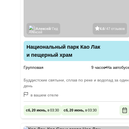
Алексей
/ Гид
4.6
/ 47 отзывов
Национальный парк Као Лак
и пещерный храм
Групповая
9 часов
На автобус
Буддистские святыни, сплав по реке и водопад за один
день
в вашем отеле
сб, 20 июнь,
в 03:30
сб, 20 июнь,
в 03:30