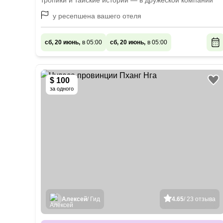
тропики и тайские истории — в дружеской компании
у ресепшена вашего отеля
сб, 20 июнь,
в 05:00
сб, 20 июнь,
в 05:00
$ 100
за одного
Алексей
/ Гид
4.65
/ 23 отзыва