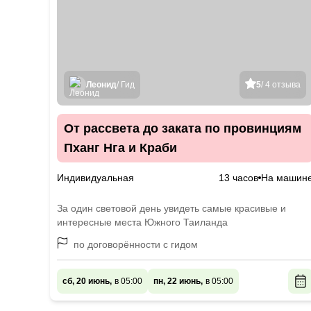
Леонид
/ Гид
5
/ 4 отзыва
От рассвета до заката по провинциям
Пханг Нга и Краби
Индивидуальная
13 часов
На машин
За один световой день увидеть самые красивые и
интересные места Южного Таиланда
по договорённости с гидом
сб, 20 июнь,
в 05:00
пн, 22 июнь,
в 05:00