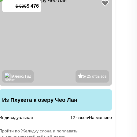
$ 476
$ 595
-
20
%
Алекс
/ Гид
5
/ 25 отзывов
Из Пхукета к озеру Чео Лан
Индивидуальная
12 часов
На машине
Пройти по Желудку слона и поплавать