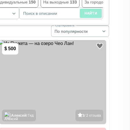
дивидуальные
150
На выходные
133
За городом
128
Экс
Поиск в описании
НАЙТИ
Сортировать:
По популярности
$ 500
Алексей
/ Гид
3
/ 2 отзыва