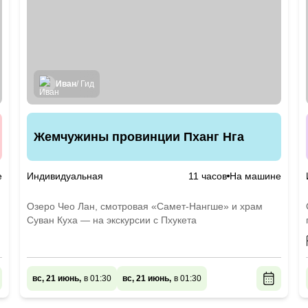
Иван
/ Гид
Жемчужины провинции Пханг Нга
е
Индивидуальная
11 часов
На машине
Озеро Чео Лан, смотровая «Самет-Нангше» и храм
Суван Куха — на экскурсии с Пхукета
вс, 21 июнь,
в 01:30
вс, 21 июнь,
в 01:30