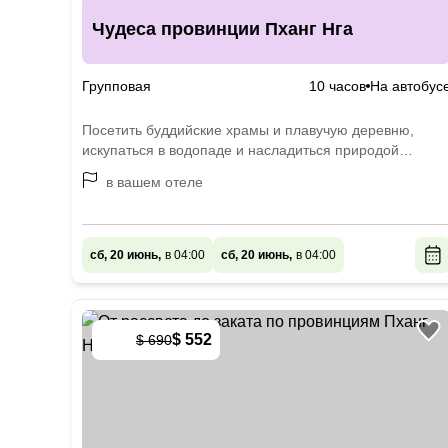
Чудеса провинции Пханг Нга
Групповая
10 часов
На автобус
Посетить буддийские храмы и плавучую деревню,
искупаться в водопаде и насладиться природой
Таиланда
в вашем отеле
сб, 20 июнь,
в 04:00
сб, 20 июнь,
в 04:00
$ 552
$ 690
-
20
%