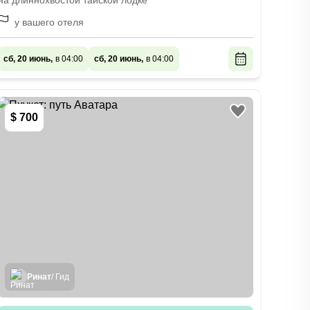
на длиннохвостой тайской лодке
у вашего отеля
сб, 20 июнь,
в 04:00
сб, 20 июнь,
в 04:00
$ 700
Ринат
/ Гид