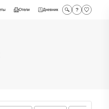
?
еты
Отели
Дневник
к