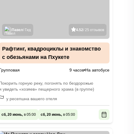
Павел
/ Гид
4.52
/ 25 отзывов
Рафтинг, квадроциклы и знакомство
с обезьянами на Пхукете
Групповая
9 часов
На автобусе
Покорить горную реку, погонять по бездорожью
и увидеть «хозяев» пещерного храма (в группе)
у ресепшна вашего отеля
сб, 20 июнь,
в 05:00
сб, 20 июнь,
в 05:00