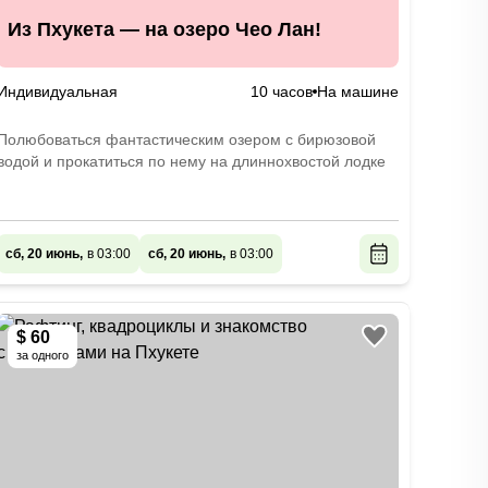
Из Пхукета — на озеро Чео Лан!
Индивидуальная
10 часов
На машине
Полюбоваться фантастическим озером с бирюзовой
водой и прокатиться по нему на длиннохвостой лодке
сб, 20 июнь,
в 03:00
сб, 20 июнь,
в 03:00
$ 60
за одного