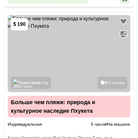
$ 190
Анастасия
/ Гид
5
/ 2 отзыва
Больше чем пляжи: природа и
культурное наследие Пхукета
Индивидуальная
5 часов
На машине
Karon Viewpoint, храм Ват Чалонг, Пхукет Таун, мыс