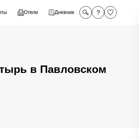
?
еты
Отели
Дневник
стырь в Павловском