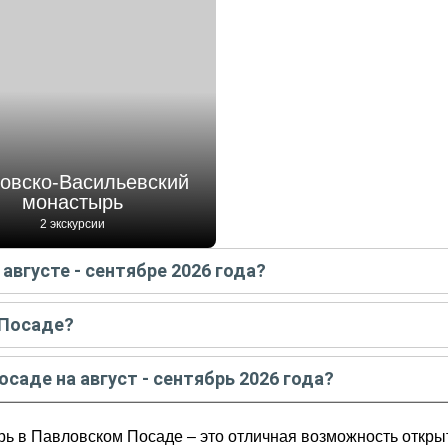
овско-Васильевский
монастырь
2 экскурсии
августе - сентябре 2026 года?
е
в
августе - сентябре
2026
года:
 Посаде?
осаде
в
августе - сентябре
2026
года:
осаде на август - сентябрь 2026 года?
той историей
август - сентябрь
2026
года от
4 200
до
5 550
RUB
ь в Павловском Посаде – это отличная возможность открыть