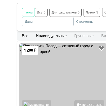
Темы
Все
5
Для школьников
5
Летом
5
Даты
Стоимость
Все
Индивидуальные
Групповые
Би
4 200 ₽
Марианна
/ Гид
4.89
/ 152 отзыва