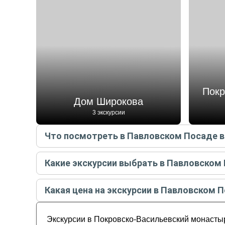
Покр
Дом Широкова
3 экскурсии
Что посмотреть в Павловском Посаде в 
Самые популярные места
в Павловском Посад
Какие экскурсии выбрать в Павловском
Памятник Ленину
Самые популярные экскурсии
в Павловском П
Храм Воскресения Словущего
Какая цена на экскурсии в Павловском П
Дом Широкова
Павловский Посад — ситцевый город с бога
Покровско-Васильевский монастырь
Стоимость экскурсии
в Павловском Посаде
на
Купеческий Павловский Посад
Музей истории русского платка и шали
Экскурсии в Покровско-Васильевский монастыр