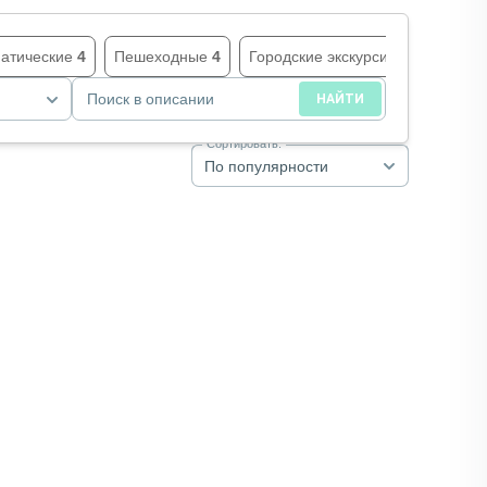
атические
4
Пешеходные
4
Городские экскурсии
4
Музеи 
Поиск в описании
НАЙТИ
Сортировать:
По популярности