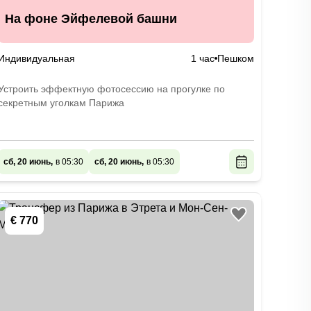
На фоне Эйфелевой башни
Индивидуальная
1 час
Пешком
Устроить эффектную фотосессию на прогулке по
секретным уголкам Парижа
сб, 20 июнь,
в 05:30
сб, 20 июнь,
в 05:30
€ 770