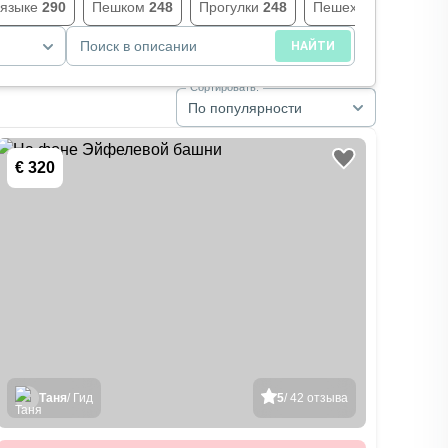
 языке
290
Пешком
248
Прогулки
248
Пешеходные
248
Поиск в описании
НАЙТИ
Сортировать:
По популярности
€ 320
Таня
/ Гид
5
/ 42 отзыва