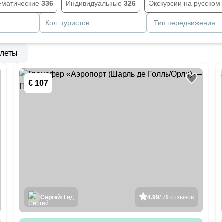
ематические
336
Индивидуальные
326
Экскурсии на русском
Кол. туристов
Тип передвижения
леты
€ 107
Сергей
/ Гид
4.99
/ 79 отзывов