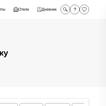
?
еты
Отели
Дневник
жу