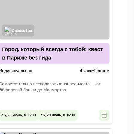
Ульяна
/ Гид
Город, который всегда с тобой: квест
в Париже без гида
Индивидуальная
4 часа
Пешком
Самостоятельно исследовать must-see-места — от
Эйфелевой башни до Монмартра
сб, 20 июнь,
в 06:30
сб, 20 июнь,
в 06:30