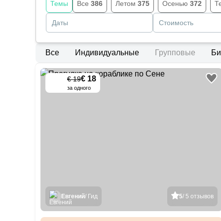
Темы
Все
386
Летом
375
Осенью
372
Т
Даты
Стоимость
Все
Индивидуальные
Групповые
Би
€ 18
€ 19
-
10
%
за одного
Евгений
/ Гид
5
/ 5 отзывов