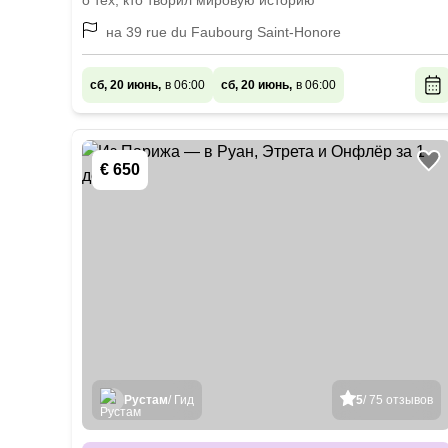
о тех, кто творил мировую историю
на 39 rue du Faubourg Saint-Honore
сб, 20 июнь,
в 06:00
сб, 20 июнь,
в 06:00
€ 650
Рустам
/ Гид
5
/ 75 отзывов