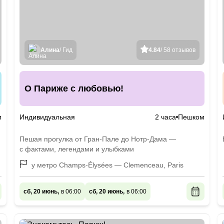
Алина
/ Гид
4.84
/ 58 отзывов
О Париже с любовью!
м
Индивидуальная
2 часа
Пешком
Пешая прогулка от Гран-Пале до Нотр-Дама —
с фактами, легендами и улыбками
у метро Champs-Élysées — Clemenceau, Paris
сб, 20 июнь,
в 06:00
сб, 20 июнь,
в 06:00