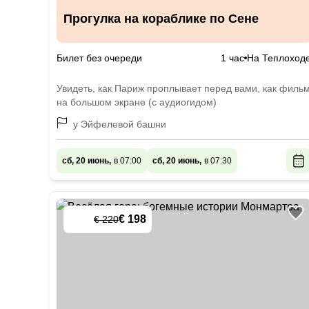
Прогулка на кораблике по Сене
Билет без очереди
1 час
На Теплоход
Увидеть, как Париж проплывает перед вами, как филь
на большом экране (с аудиогидом)
у Эйфелевой башни
сб, 20 июнь,
в 07:00
сб, 20 июнь,
в 07:30
€ 198
€ 220
-
10
%