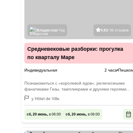
Владислав
/ Гид
4.83
/ 36 отзывов
Средневековые разборки: прогулка
по кварталу Маре
Индивидуальная
2 часа
Пешко
Познакомиться с «королевой ядов», религиозными
фанатиками Гизы, тамплиерами и другими героями
эпохи
у Hôtel de Ville
сб, 20 июнь,
в 06:00
сб, 20 июнь,
в 06:00