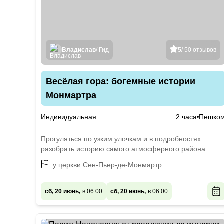
Владислав
/ Гид
5
/ 50 отзывов
Весёлая гора: богемные истории
Монмартра
Индивидуальная
2 часа
Пешко
Прогуляться по узким улочкам и в подробностях
разобрать историю самого атмосферного района
Парижа
у церкви Сен-Пьер-де-Монмартр
сб, 20 июнь,
в 06:00
сб, 20 июнь,
в 06:00