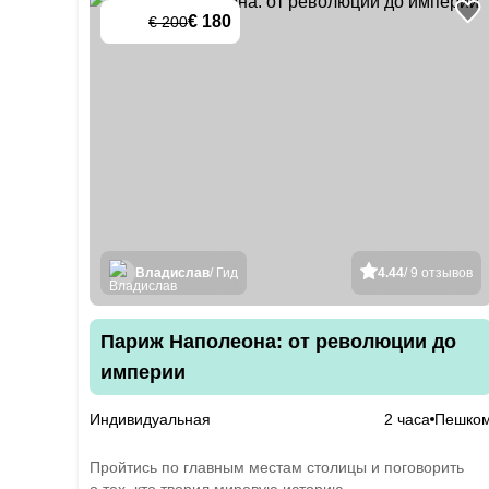
€ 180
€ 200
-
10
%
Владислав
/ Гид
4.44
/ 9 отзывов
Париж Наполеона: от революции до
империи
Индивидуальная
2 часа
Пешко
Пройтись по главным местам столицы и поговорить