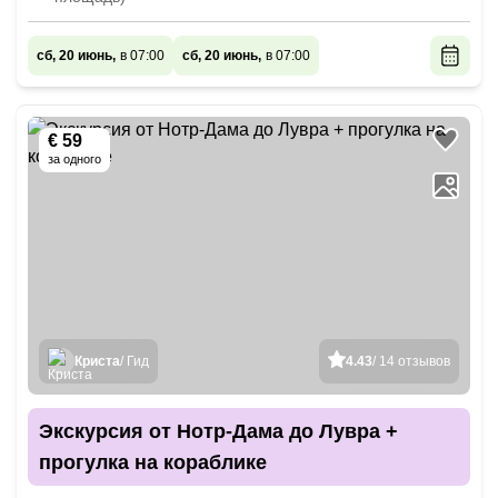
сб, 20 июнь,
в 07:00
сб, 20 июнь,
в 07:00
€ 59
за одного
Криста
/ Гид
4.43
/ 14 отзывов
Экскурсия от Нотр-Дама до Лувра +
прогулка на кораблике