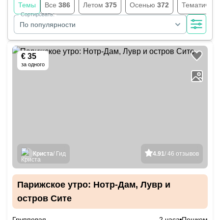
Темы
Все
386
Летом
375
Осенью
372
Тематичес
Сортировать:
По популярности
€ 35
за одного
Криста
/ Гид
4.91
/ 46 отзывов
Парижское утро: Нотр-Дам, Лувр и
остров Сите
Групповая
2 часа
Пешком