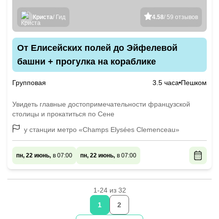
Криста
/ Гид
4.58
/ 59 отзывов
От Елисейских полей до Эйфелевой
башни + прогулка на кораблике
Групповая
3.5 часа
Пешком
Увидеть главные достопримечательности французской
столицы и прокатиться по Сене
у станции метро «Champs Elysées Clemenceau»
пн, 22 июнь,
в 07:00
пн, 22 июнь,
в 07:00
1-24 из 32
1
2