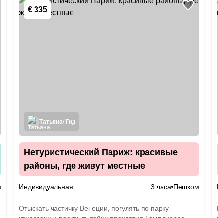
€ 335
Татьяна
/ Гид
Нетуристический Париж: красивые
районы, где живут местные
м
Индивидуальная
3 часа
Пешком
Отыскать частичку Венеции, погулять по парку-