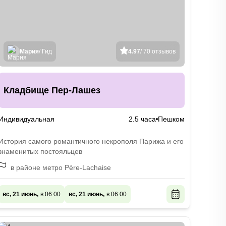
Мария
/ Гид
4.97
/ 70 отзывов
Кладбище Пер-Лашез
Индивидуальная
2.5 часа
Пешком
История самого романтичного некрополя Парижа и его
знаменитых постояльцев
в районе метро Père-Lachaise
вс, 21 июнь,
в 06:00
вс, 21 июнь,
в 06:00