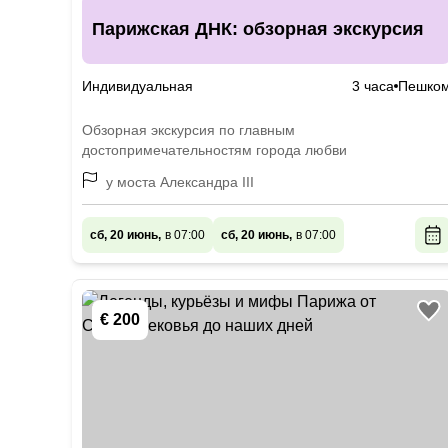
Парижская ДНК: обзорная экскурсия
Индивидуальная
3 часа
Пешко
Обзорная экскурсия по главным
достопримечательностям города любви
у моста Александра III
сб, 20 июнь,
в 07:00
сб, 20 июнь,
в 07:00
€ 200