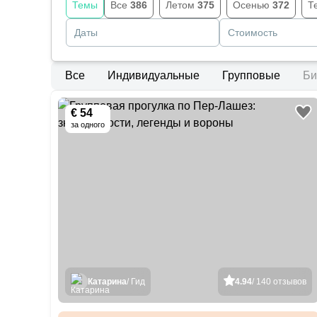
Темы
Все
386
Летом
375
Осенью
372
Т
Даты
Стоимость
Все
Индивидуальные
Групповые
Би
€ 54
за одного
Катарина
/ Гид
4.94
/ 140 отзывов