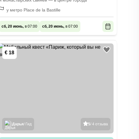
и монастырских свиней — в центре города
у метро Place de la Bastille
сб, 20 июнь,
в 07:00
сб, 20 июнь,
в 07:00
€ 18
Дарья
/ Гид
5
/ 4 отзыва