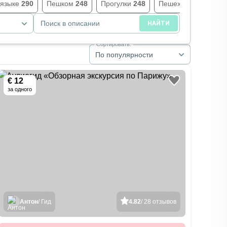
 языке
290
Пешком
248
Прогулки
248
Пешеходные
248
Поиск в описании
НАЙТИ
Сортировать:
По популярности
€ 12
за одного
Антон
/ Гид
4.82
/ 28 отзывов