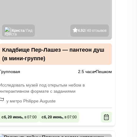
Криста
/ Гид
4.92
/ 40 отзывов
Кладбище Пер-Лашез — пантеон душ
(в мини-группе)
Групповая
2.5 часа
Пешком
Исследовать музей под открытым небом в
интерактивном формате с заданиями
у метро Philippe Auguste
сб, 20 июнь,
в 07:00
сб, 20 июнь,
в 07:00