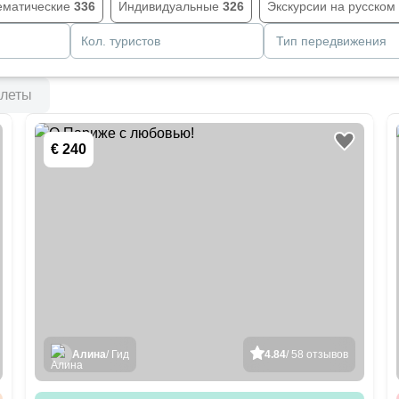
ематические
336
Индивидуальные
326
Экскурсии на русском
Кол. туристов
Тип передвижения
леты
€ 240
Алина
/ Гид
4.84
/ 58 отзывов