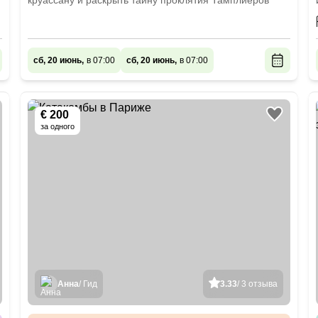
круассану и раскрыть тайну проклятия Тамплиеров
сб, 20 июнь,
в 07:00
сб, 20 июнь,
в 07:00
€ 200
за одного
Анна
/ Гид
3.33
/ 3 отзыва