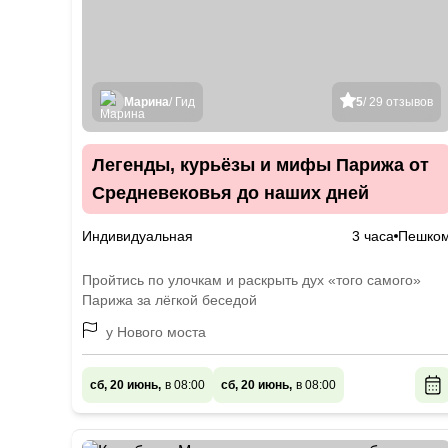
Марина
/ Гид
5
/ 29 отзывов
Легенды, курьёзы и мифы Парижа от
Средневековья до наших дней
Индивидуальная
3 часа
Пешко
Пройтись по улочкам и раскрыть дух «того самого»
Парижа за лёгкой беседой
у Нового моста
сб, 20 июнь,
в 08:00
сб, 20 июнь,
в 08:00