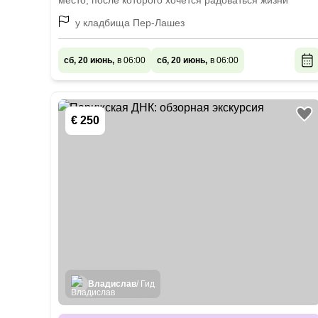
место, после которого хочется радоваться жизни
у кладбища Пер-Лашез
сб, 20 июнь,
в 06:00
сб, 20 июнь,
в 06:00
€ 250
Владислав
/ Гид