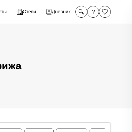
?
еты
Отели
Дневник
рижа