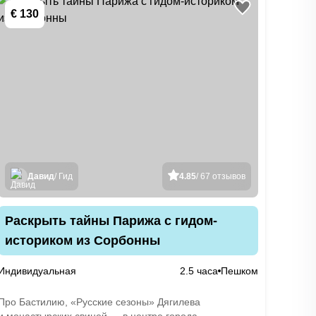
€ 130
Давид
/ Гид
4.85
/ 67 отзывов
Раскрыть тайны Парижа с гидом-
историком из Сорбонны
Индивидуальная
2.5 часа
Пешком
Про Бастилию, «Русские сезоны» Дягилева