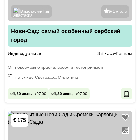
Анастасия
/ Гид
5
/ 1 отзыв
Нови-Сад: самый особенный сербский
город
Индивидуальная
3.5 часа
Пешком
Он невозможно красив, весел и гостеприимен
на улице Светозара Милетича
сб, 20 июнь,
в 07:00
сб, 20 июнь,
в 07:00
€ 175