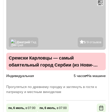
Дмитрий
/ Гид
5
/ 9 отзывов
Сремски Карловцы — самый
обаятельный город Сербии (из Нови-
Сада)
Индивидуальная
5 часов
На машине
Прогуляться по древнему городку и заглянуть в гости к
патриарху и местным виноделам
пн, 6 июль,
в 07:00
пн, 6 июль,
в 07:00