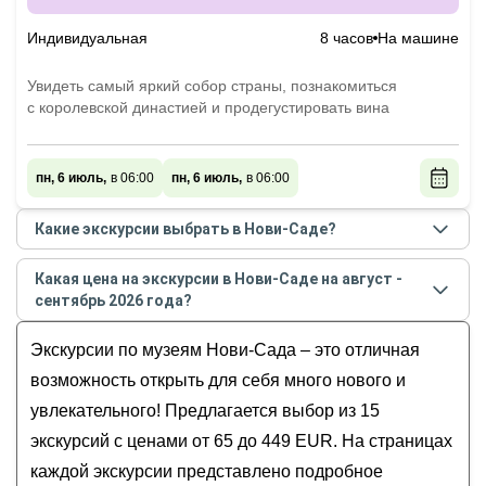
Индивидуальная
8 часов
На машине
Увидеть самый яркий собор страны, познакомиться
с королевской династией и продегустировать вина
пн, 6 июль,
в 06:00
пн, 6 июль,
в 06:00
Какие экскурсии выбрать в Нови-Саде?
Самые популярные экскурсии
в Нови-Саде
в
Какая цена на экскурсии в Нови-Саде на август -
августе - сентябре
2026
года:
сентябрь 2026 года?
Нескучный Нови-Сад
Стоимость экскурсии
в Нови-Саде
на
август -
Влюбиться в Нови-Сад за 4 часа!
Экскурсии по музеям Нови-Сада – это отличная
сентябрь
2026
года от
65
до
449
EUR
Катакомбы Петроварадинской крепости (из
возможность открыть для себя много нового и
Нови-Сада)
увлекательного! Предлагается выбор из 15
Знакомьтесь, Нови-Сад!
экскурсий с ценами от 65 до 449 EUR. На страницах
Туристический и скрытый Нови-Сад
каждой экскурсии представлено подробное