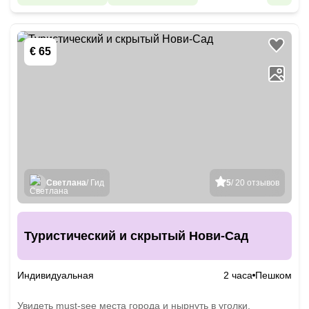
€ 65
Светлана
/ Гид
5
/ 20 отзывов
Туристический и скрытый Нови-Сад
Индивидуальная
2 часа
Пешком
Увидеть must-see места города и нырнуть в уголки,