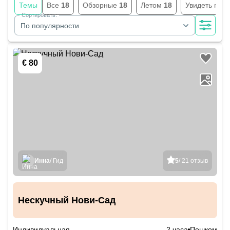
Темы
Все
18
Обзорные
18
Летом
18
Увидеть гла
Сортировать:
По популярности
€ 80
Инна
/ Гид
5
/ 21 отзыв
Нескучный Нови-Сад
Индивидуальная
2 часа
Пешком