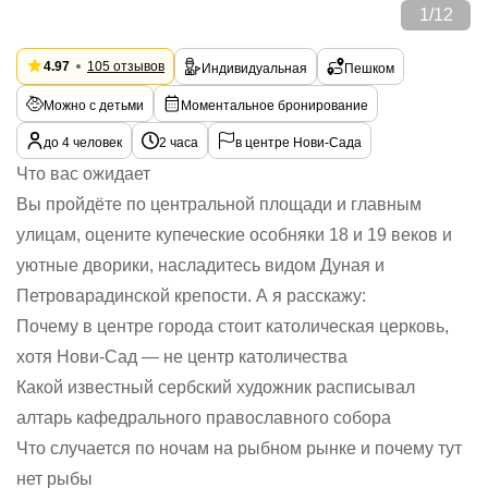
1
/
12
4.97
105 отзывов
Индивидуальная
Пешком
Можно с детьми
Моментальное бронирование
до 4 человек
2 часа
в центре Нови-Сада
Что вас ожидает
Вы пройдёте по центральной площади и главным
улицам, оцените купеческие особняки 18 и 19 веков и
уютные дворики, насладитесь видом Дуная и
Петроварадинской крепости. А я расскажу:
Почему в центре города стоит католическая церковь,
хотя Нови-Сад — не центр католичества
Какой известный сербский художник расписывал
алтарь кафедрального православного собора
Что случается по ночам на рыбном рынке и почему тут
нет рыбы