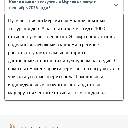
Легенды королевской Мурсии
Какая цена на экскурсии в Мурсии на август -
августе
2026
года:
Один день в прекрасной Мурсии!
сентябрь 2026 года?
Кирилл
Тайны старой Мурсии
Стоимость экскурсии
в Мурсии
на
август - сентябрь
Путешествия по Мурсии в компании опытных
2026
года от
150
до
200
EUR
экскурсоводов. У нас вы найдете 1 гид и 1000
отзывов путешественников. Экскурсоводы готовы
поделиться глубокими знаниями о регионе,
рассказать увлекательные истории о
достопримечательностях и культурном наследии. С
нами вы сможете пройти через века и погрузиться в
уникальную атмосферу города. Групповые и
индивидуальные экскурсии, нестандартные
маршруты и честные отзывы – всё это для вас.