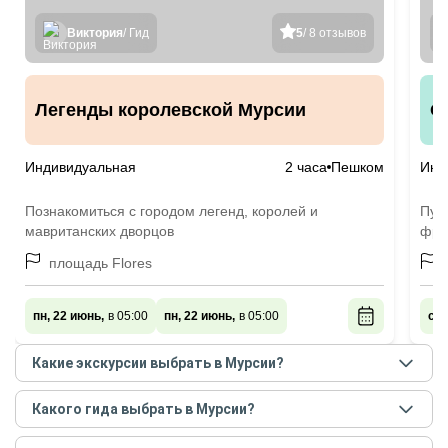
Виктория
/ Гид
5
/ 8 отзывов
Легенды королевской Мурсии
О
Индивидуальная
2 часа
Пешком
Инд
Познакомиться с городом легенд, королей и
Пут
мавританских дворцов
фру
площадь Flores
пн, 22 июнь,
в 05:00
пн, 22 июнь,
в 05:00
сб,
Какие экскурсии выбрать в Мурсии?
Самые популярные экскурсии
в Мурсии
в
августе -
Какого гида выбрать в Мурсии?
сентябре
2026
года:
Лучшие гиды
в Мурсии
по рейтингу и отзывам в