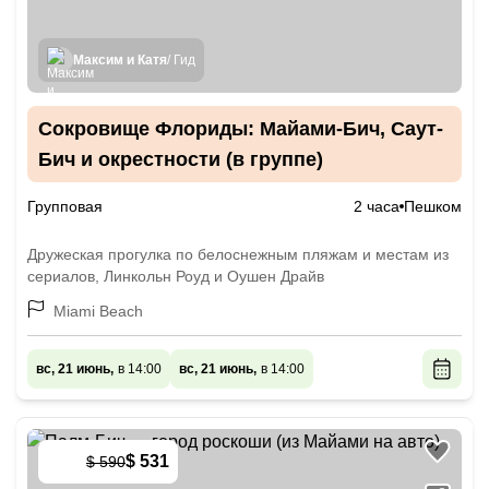
Максим и Катя
/ Гид
Сокровище Флориды: Майами-Бич, Саут-
Бич и окрестности (в группе)
Групповая
2 часа
Пешком
Дружеская прогулка по белоснежным пляжам и местам из
сериалов, Линкольн Роуд и Оушен Драйв
Miami Beach
вс, 21 июнь,
в 14:00
вс, 21 июнь,
в 14:00
$ 531
$ 590
-
10
%