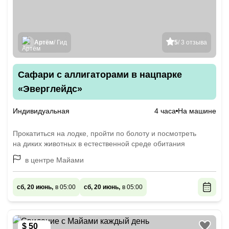
Артём
/ Гид
5
/ 3 отзыва
Сафари с аллигаторами в нацпарке
«Эверглейдс»
Индивидуальная
4 часа
На машине
Прокатиться на лодке, пройти по болоту и посмотреть
на диких животных в естественной среде обитания
в центре Майами
сб, 20 июнь,
в 05:00
сб, 20 июнь,
в 05:00
$ 50