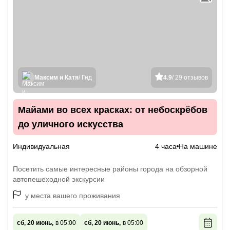
Максим и Катя
/ Гид
4.9
/ 29 отзывов
Майами во всех красках: от небоскрёбов
до уличного искусства
Индивидуальная
4 часа
На машине
Посетить самые интересные районы города на обзорной
автопешеходной экскурсии
у места вашего проживания
сб, 20 июнь,
в 05:00
сб, 20 июнь,
в 05:00