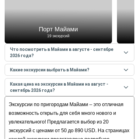
Порт Майами
19 экскурсий
Что посмотреть в Майами в августе - сентябре
2026 года?
Самые популярные места
в Майами
в
августе -
Какие экскурсии выбрать в Майами?
сентябре
2026
года:
Самые популярные экскурсии
в Майами
в
августе
Порт Майами
Какая цена на экскурсии в Майами на август -
- сентябре
2026
года:
Маленькая Гавана
сентябрь 2026 года?
Это Майами!
Арт-район Винвуд Уоллс
Стоимость экскурсии
в Майами
на
август -
Сафари в Эверглейдс: мир аллигаторов
Экскурсии по пригородам Майами – это отличная
Дизайн-дистрикт
сентябрь
2026
года от
50
до
890
USD
и дикая природа (из Майами)
Вилла Визкайя
возможность открыть для себя много нового и
Майами на десерт
увлекательного! Предлагается выбор из 20
Всё о главном курорте Америки. Обзорная
экскурсий с ценами от 50 до 890 USD. На страницах
экскурсия по Майами