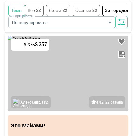
Темы
Все
22
Летом
22
Осенью
22
За городом
21
Сортировать:
По популярности
$ 357
$ 375
-
5
%
Александр
/ Гид
4.82
/ 22 отзыва
Это Майами!