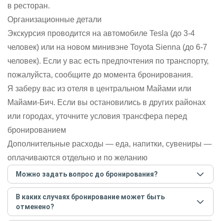
в ресторан.
Организационные детали
Экскурсия проводится на автомобиле Tesla (до 3-4
человек) или на новом минивэне Toyota Sienna (до 6-7
человек). Если у вас есть предпочтения по транспорту,
пожалуйста, сообщите до момента бронирования.
Я заберу вас из отеля в центральном Майами или
Майами-Бич. Если вы остановились в других районах
или городах, уточните условия трансфера перед
бронированием
Дополнительные расходы — еда, напитки, сувениры —
оплачиваются отдельно и по желанию
Можно задать вопрос до бронирования?
Достаточно перейти по ссылке «Задать вопрос» и
В каких случаях бронирование может быть
написать гиду. Платить при этом не нужно. Сначала
отменено?
согласуйте с гидом интересующие вас вопросы и после
этого бронируйте экскурсию.
Задать вопрос
.
Только в случае неблагоприятных погодных условий,