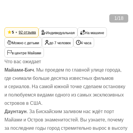
1
/
18
5
92 отзыва
Индивидуальная
На машине
Можно с детьми
до 7 человек
4 часа
в центре Майами
Что вас ожидает
Майами-Бич
. Мы проедем по главной улице города,
где снимали больше десятка известных фильмов
и сериалов. На самой южной точке сделаем остановку
и полюбуемся видами одного из самых эксклюзивных
островов в США.
Даунтаун
. За Бискайским заливом нас ждёт порт
Майами и Остров знаменитостей. Вы узнаете, почему
за последние годы город стремительно вырос в высоту