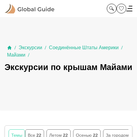
Экскурсии
Соединённые Штаты Америки
/
/
/
Майами
/
Экскурсии по крышам Майами
Темы
Все
22
Летом
22
Осенью
22
За городом
21