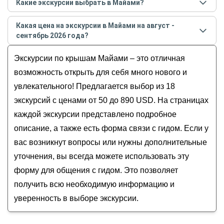
Какие экскурсии выбрать в Майами?
сентябре
2026
года:
Самые популярные экскурсии
в Майами
в
августе
Порт Майами
Какая цена на экскурсии в Майами на август -
- сентябре
2026
года:
Маленькая Гавана
сентябрь 2026 года?
Это Майами!
Арт-район Винвуд Уоллс
Стоимость экскурсии
в Майами
на
август -
Майами на десерт
Экскурсии по крышам Майами – это отличная
Дизайн-дистрикт
сентябрь
2026
года от
50
до
890
USD
Всё о главном курорте Америки. Обзорная
Вилла Визкайя
возможность открыть для себя много нового и
экскурсия по Майами
увлекательного! Предлагается выбор из 18
Космический центр NASA на мысе Канаверал
экскурсий с ценами от 50 до 890 USD. На страницах
Ки-Уэст — остров пиратов, кладоискателей
каждой экскурсии представлено подробное
и Хемингуэя
описание, а также есть форма связи с гидом. Если у
вас возникнут вопросы или нужны дополнительные
уточнения, вы всегда можете использовать эту
форму для общения с гидом. Это позволяет
получить всю необходимую информацию и
уверенность в выборе экскурсии.