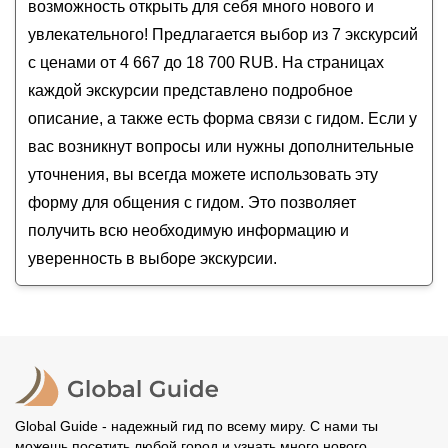
Монастыри Северной Фиваиды: Кирилло-
Ферапонтов монастырь
возможность открыть для себя много нового и
Белозерский, Горицкий, Ферапонтов
увлекательного! Предлагается выбор из 7 экскурсий
В гостях у мастера корабельного дела
с ценами от 4 667 до 18 700 RUB. На страницах
Экскурсия в музей-лавку Кирилловских купцовъ
каждой экскурсии представлено подробное
описание, а также есть форма связи с гидом. Если у
вас возникнут вопросы или нужны дополнительные
уточнения, вы всегда можете использовать эту
форму для общения с гидом. Это позволяет
получить всю необходимую информацию и
уверенность в выборе экскурсии.
Global Guide - надежный гид по всему миру. С нами ты
можешь посетить любой город и узнать много нового.