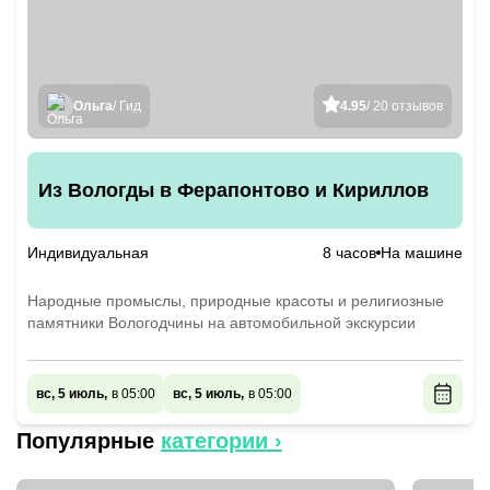
Ольга
/ Гид
4.95
/ 20 отзывов
Из Вологды в Ферапонтово и Кириллов
Индивидуальная
8 часов
На машине
Народные промыслы, природные красоты и религиозные
памятники Вологодчины на автомобильной экскурсии
вс, 5 июль,
в 05:00
вс, 5 июль,
в 05:00
Популярные
категории ›