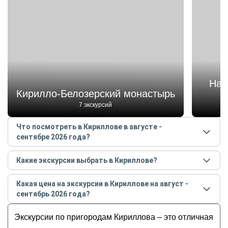
Нац
Кирилло-Белозерский монастырь
7 экскурсий
Что посмотреть в Кириллове в августе -
сентябре 2026 года?
Самые популярные места
в Кириллове
в
августе -
Какие экскурсии выбрать в Кириллове?
сентябре
2026
года:
Самые популярные экскурсии
в Кириллове
в
Кирилло-Белозерский монастырь
Какая цена на экскурсии в Кириллове на август -
августе - сентябре
2026
года:
Национальный парк «Русский Север»
сентябрь 2026 года?
Вокруг Кирилло-Белозерского монастыря
Горицкий монастырь
Стоимость экскурсии
в Кириллове
на
август -
Добро пожаловать в Кириллов!
Экскурсии по пригородам Кириллова – это отличная
Казанский собор
сентябрь
2026
года от
4 667
до
18 700
RUB