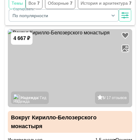
Темы
Все
7
Обзорные
7
История и архитектура
7
Сортировать:
По популярности
4 667 ₽
Надежда
/ Гид
5
/ 17 отзывов
Вокруг Кирилло-Белозерского
монастыря
Индивидуальная
1.5 часов
Пешком