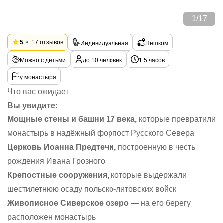
1
/
17
5
17 отзывов
Индивидуальная
Пешком
Можно с детьми
до 10 человек
1.5 часов
у монастыря
Что вас ожидает
Вы увидите:
Мощные стены и башни 17 века,
которые превратили
монастырь в надёжный форпост Русского Севера
Церковь Иоанна Предтечи,
построенную в честь
рождения Ивана Грозного
Крепостные сооружения,
которые выдержали
шестилетнюю осаду польско-литовских войск
Живописное Сиверское озеро
— на его берегу
расположен монастырь