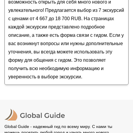
Монастыри Северной Фиваиды: Кирилло-
Ферапонтов монастырь
возможность открыть для себя много нового и
Белозерский, Горицкий, Ферапонтов
увлекательного! Предлагается выбор из 7 экскурсий
В гостях у мастера корабельного дела
с ценами от 4 667 до 18 700 RUB. На страницах
Экскурсия в музей-лавку Кирилловских купцовъ
каждой экскурсии представлено подробное
описание, а также есть форма связи с гидом. Если у
вас возникнут вопросы или нужны дополнительные
уточнения, вы всегда можете использовать эту
форму для общения с гидом. Это позволяет
получить всю необходимую информацию и
уверенность в выборе экскурсии.
Global Guide - надежный гид по всему миру. С нами ты
можешь посетить любой город и узнать много нового.