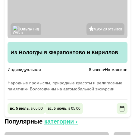
Ольга
/ Гид
4.95
/ 20 отзывов
Из Вологды в Ферапонтово и Кириллов
Индивидуальная
8 часов
На машине
Народные промыслы, природные красоты и религиозные
памятники Вологодчины на автомобильной экскурсии
вс, 5 июль,
в 05:00
вс, 5 июль,
в 05:00
Популярные
категории ›