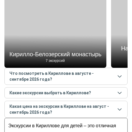
Нац
Кирилло-Белозерский монастырь
7 экскурсий
Что посмотреть в Кириллове в августе -
сентябре 2026 года?
Самые популярные места
в Кириллове
в
августе -
Какие экскурсии выбрать в Кириллове?
сентябре
2026
года:
Самые популярные экскурсии
в Кириллове
в
Кирилло-Белозерский монастырь
Какая цена на экскурсии в Кириллове на август -
августе - сентябре
2026
года:
Национальный парк «Русский Север»
сентябрь 2026 года?
Вокруг Кирилло-Белозерского монастыря
Горицкий монастырь
Стоимость экскурсии
в Кириллове
на
август -
Добро пожаловать в Кириллов!
Экскурсии в Кириллове для детей – это отличная
Казанский собор
сентябрь
2026
года от
4 667
до
18 700
RUB