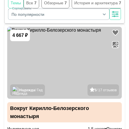
Темы
Все
7
Обзорные
7
История и архитектура
7
Сортировать:
По популярности
4 667 ₽
Надежда
/ Гид
5
/ 17 отзывов
Вокруг Кирилло-Белозерского
монастыря
Индивидуальная
1.5 часов
Пешком