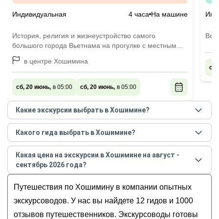
Индивидуальная
4 часа
На машине
Инд
История, религия и жизнеустройство самого
Вое
большого города Вьетнама на прогулке с местным
жителем
в центре Хошимина
сб,
сб, 20 июнь,
в 05:00
сб, 20 июнь,
в 05:00
Какие экскурсии выбрать в Хошимине?
Самые популярные экскурсии
в Хошимине
в
Какого гида выбрать в Хошимине?
августе - сентябре
2026
года:
Лучшие гиды
в Хошимине
по рейтингу и отзывам в
4-часовая обзорная экскурсия по Хошимину
Какая цена на экскурсии в Хошимине на август -
августе
2026
года:
Хошимин + дельта Меконга или туннели Кучи на
сентябрь 2026 года?
Ирина
выбор
Стоимость экскурсии
в Хошимине
на
август -
Тимур
Путешествия по Хошимину в компании опытных
Экскурсия по дельте реки Меконг
сентябрь
2026
года от
31
до
850
USD
Кирилл
Из Хошимина к дельте Меконга
экскурсоводов. У нас вы найдете 12 гидов и 1000
Михаил
Настоящий Вьетнам в дельте реки Меконг
отзывов путешественников. Экскурсоводы готовы