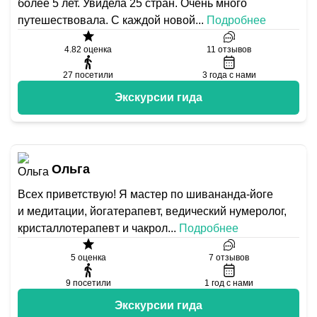
более 5 лет. Увидела 25 стран. Очень много
путешествовала. С каждой новой
...
Подробнее
4.82
оценка
11
отзывов
27
посетили
3
года с нами
Экскурсии гида
Ольга
Всех приветствую! Я мастер по шивананда-йоге
и медитации, йогатерапевт, ведический нумеролог,
кристаллотерапевт и чакрол
...
Подробнее
5
оценка
7
отзывов
9
посетили
1
год с нами
Экскурсии гида