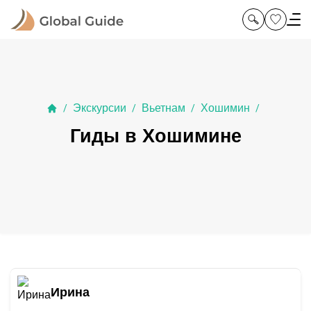
Экскурсии
Вьетнам
Хошимин
/
/
/
/
Гиды в Хошимине
Ирина