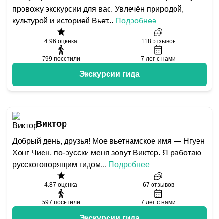
провожу экскурсии для вас. Увлечён природой,
культурой и историей Вьет
...
Подробнее
4.96
оценка
118
отзывов
799
посетили
7
лет с нами
Экскурсии гида
Виктор
Добрый день, друзья! Мое вьетнамское имя — Нгуен
Хонг Чиен, по-русски меня зовут Виктор. Я работаю
русскоговорящим гидом
...
Подробнее
4.87
оценка
67
отзывов
597
посетили
7
лет с нами
Экскурсии гида