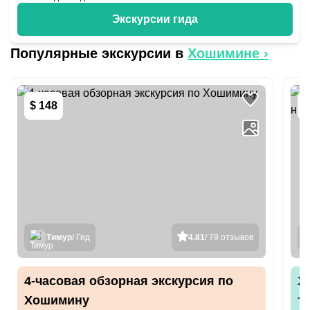
Экскурсии гида
Популярные экскурсии в
Хошимине
›
$
$ 148
з
Тимур
/ Гид
4.81
/ 79 отзывов
4-часовая обзорная экскурсия по
Х
Хошимину
т