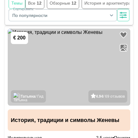
Темы
Все
12
Обзорные
12
История и архитектура
12
Сортировать:
По популярности
€ 200
Татьяна
/ Гид
4.94
/ 69 отзывов
История, традиции и символы Женевы
Индивидуальная
2.5 часа
Пешком