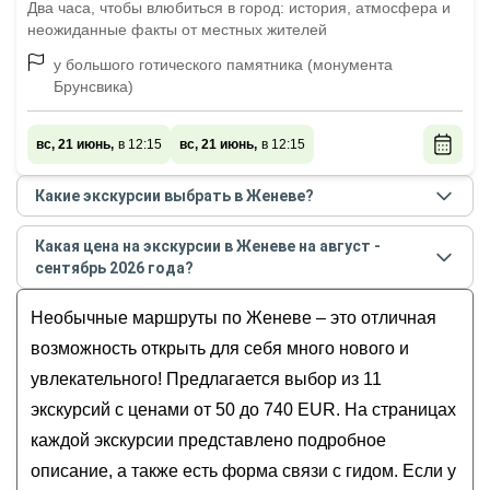
Два часа, чтобы влюбиться в город: история, атмосфера и
неожиданные факты от местных жителей
у большого готического памятника (монумента
Брунсвика)
вс, 21 июнь,
в 12:15
вс, 21 июнь,
в 12:15
Какие экскурсии выбрать в Женеве?
Самые популярные экскурсии
в Женеве
в
августе
Какая цена на экскурсии в Женеве на август -
- сентябре
2026
года:
сентябрь 2026 года?
История, традиции и символы Женевы
Стоимость экскурсии
в Женеве
на
август -
Вечное величие столицы мира
Необычные маршруты по Женеве – это отличная
сентябрь
2026
года от
50
до
740
EUR
Русская Женева
возможность открыть для себя много нового и
Личное свидание с Женевой
увлекательного! Предлагается выбор из 11
Первая встреча с Женевой!
экскурсий с ценами от 50 до 740 EUR. На страницах
каждой экскурсии представлено подробное
описание, а также есть форма связи с гидом. Если у