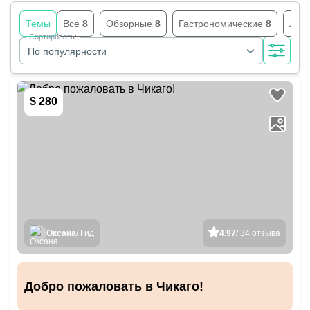
Темы
Все
8
Обзорные
8
Гастрономические
8
Лет
Сортировать:
По популярности
$ 280
Оксана
/ Гид
4.97
/ 34 отзыва
Добро пожаловать в Чикаго!