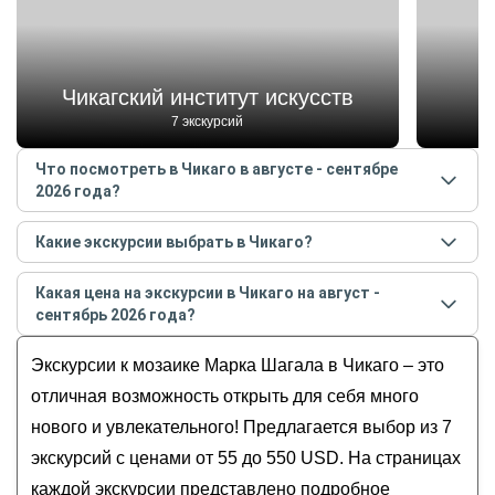
Чикагский институт искусств
7 экскурсий
Что посмотреть в Чикаго в августе - сентябре
2026 года?
Самые популярные места
в Чикаго
в
августе -
Какие экскурсии выбрать в Чикаго?
сентябре
2026
года:
Самые популярные экскурсии
в Чикаго
в
августе -
Чикагский институт искусств
Какая цена на экскурсии в Чикаго на август -
сентябре
2026
года:
Букингемский фонтан
сентябрь 2026 года?
Добро пожаловать в Чикаго!
Миллениум-парк
Стоимость экскурсии
в Чикаго
на
август - сентябрь
Чикаго — родина небоскрёбов
Экскурсии к мозаике Марка Шагала в Чикаго – это
Клауд-Гейт
2026
года от
55
до
550
USD
Чикаго покоряет с первого взгляда!
Музей науки и промышленности
отличная возможность открыть для себя много
Музей естественной истории Филда в Чикаго:
нового и увлекательного! Предлагается выбор из 7
билет и аудиоэкскурсия
экскурсий с ценами от 55 до 550 USD. На страницах
Из Чикаго по винодельням штата Мичиган
каждой экскурсии представлено подробное