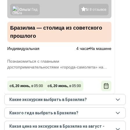
Ольга
/ Гид
5
/ 8 отзывов
Бразилиа — столица из советского
прошлого
Индивидуальная
4 часа
На машине
Познакомиться с главными
достопримечательностями «города-самолета» на
автомобильной экскурсии
сб, 20 июнь,
в 05:00
сб, 20 июнь,
в 05:00
Какие экскурсии выбрать в Бразилиа?
Самые популярные экскурсии
в Бразилиа
в
Какого гида выбрать в Бразилиа?
августе - сентябре
2026
года:
Лучшие гиды
в Бразилиа
по рейтингу и отзывам в
Бразилиа — столица из советского прошлого
Какая цена на экскурсии в Бразилиа на август -
августе
2026
года: