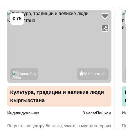
€ 75
€
Анна
/ Гид
5
/ 13 отзывов
Культура, традиции и великие люди
И
Кыргызстана
п
и
Индивидуальная
3 часа
Пешком
Инд
Погулять по центру Бишкека, узнать о местных героях
Про