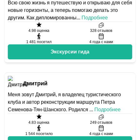
Всю свою жизнь я путешествую и открываю для себя
новые горизонты, а теперь помогаю делать это
другим. Как дипломированны
...
Подробнее
4.98
оценка
328
отзывов
1 481
посетил
4
года с нами
Экскурсии гида
Дмитрий
Меня зовут Дмитрий, я владелец туристического
клуба и автор реконструкции маршрута Петра
Семенова-Тян-Шанского. Родился
...
Подробнее
4.83
оценка
249
отзывов
1 544
посетило
4
года с нами