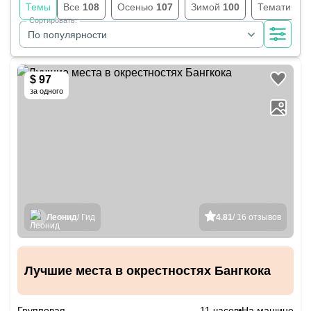
Темы
Все
108
Осенью
107
Зимой
100
Тематичес
Сортировать:
По популярности
$ 97
за одного
Леонид
/ Гид
4.81
/ 16 отзывов
Лучшие места в окрестностях Бангкока
Групповая
11 часов
На машине