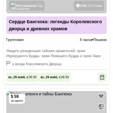
Раттанапхон
/ Гид
4.96
/ 24 отзыва
Сердце Бангкока: легенды Королевского
дворца и древних храмов
Групповая
5 часов
Пешком
Увидеть резиденцию тайских правителей, храм
Изумрудного Будды, храм Лежащего Будды и храм Зари
у входа Королевского Дворца
вс, 29 нояб,
в 06:30
вс, 29 нояб,
в 06:30
$ 59
за одного