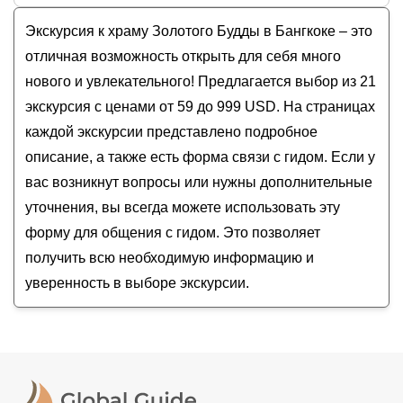
Лучшие места в окрестностях Бангкока
Храм Изумрудного Будды
Стоимость экскурсии
в Бангкоке
на
август -
В сердце Таиланда: обзорная экскурсия
Экскурсия к храму Золотого Будды в Бангкоке – это
Храм Золотого Будды
сентябрь
2026
года от
59
до
999
USD
по Бангкоку
Храм Лежащего Будды
отличная возможность открыть для себя много
Вечерний Бангкок на тук-туке!
нового и увлекательного! Предлагается выбор из 21
Другой Бангкок. Путешествие по
экскурсия с ценами от 59 до 999 USD. На страницах
нетуристическим местам
каждой экскурсии представлено подробное
Контрасты Бангкока на авто
описание, а также есть форма связи с гидом. Если у
вас возникнут вопросы или нужны дополнительные
уточнения, вы всегда можете использовать эту
форму для общения с гидом. Это позволяет
получить всю необходимую информацию и
уверенность в выборе экскурсии.