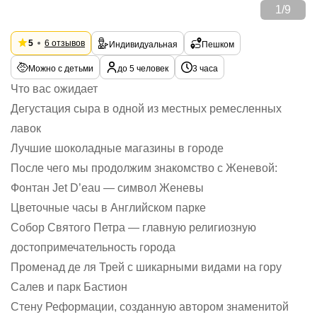
1
/
9
5
6 отзывов
Индивидуальная
Пешком
Можно с детьми
до 5 человек
3 часа
Что вас ожидает
Дегустация сыра в одной из местных ремесленных
лавок
Лучшие шоколадные магазины в городе
После чего мы продолжим знакомство с Женевой:
Фонтан Jet D’eau — символ Женевы
Цветочные часы в Английском парке
Собор Святого Петра — главную религиозную
достопримечательность города
Променад де ля Трей с шикарными видами на гору
Салев и парк Бастион
Стену Реформации, созданную автором знаменитой