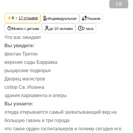
1
/
6
5
17 отзывов
Индивидуальная
Пешком
Можно с детьми
до 10 человек
2 часа
Что вас ожидает
Вы увидите:
фонтан Тритон
верхние сады Барракка
рыцарские подворья
Дворец магистров
собор Св. Иоанна
здания парламента и оперы
Вы узнаете:
откуда открывается самый захватывающий вид на
большую гавань и три города
что такое орден госпитальеров и почему сегодня его