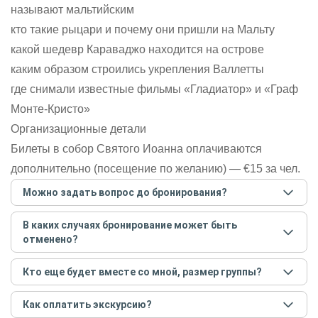
называют мальтийским
кто такие рыцари и почему они пришли на Мальту
какой шедевр Караваджо находится на острове
каким образом строились укрепления Валлетты
где снимали известные фильмы «Гладиатор» и «Граф
Монте-Кристо»
Организационные детали
Билеты в собор Святого Иоанна оплачиваются
дополнительно (посещение по желанию) — €15 за чел.
Можно задать вопрос до бронирования?
Достаточно перейти по ссылке «Задать вопрос» и
В каких случаях бронирование может быть
написать гиду. Платить при этом не нужно. Сначала
отменено?
согласуйте с гидом интересующие вас вопросы и после
этого бронируйте экскурсию.
Задать вопрос
.
Только в случае неблагоприятных погодных условий,
Кто еще будет вместе со мной, размер группы?
например, если экскурсия на кораблике, а по прогнозу
погоды аномально-сильный ветер. При этом гид
Если экскурсия индивидуальная, гид проведет встречу
предупредит вас об отмене, а мы вернем предоплату на
Как оплатить экскурсию?
только для вас и вашей компании. Если групповая — на
карту. Во всех остальных случаях экскурсия состоится.