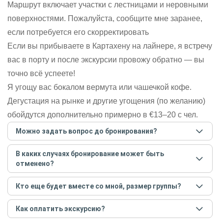
Маршрут включает участки с лестницами и неровными
поверхностями. Пожалуйста, сообщите мне заранее,
если потребуется его скорректировать
Если вы прибываете в Картахену на лайнере, я встречу
вас в порту и после экскурсии провожу обратно — вы
точно всё успеете!
Я угощу вас бокалом вермута или чашечкой кофе.
Дегустация на рынке и другие угощения (по желанию)
обойдутся дополнительно примерно в €13–20 с чел.
Можно задать вопрос до бронирования?
Достаточно перейти по ссылке «Задать вопрос» и
В каких случаях бронирование может быть
написать гиду. Платить при этом не нужно. Сначала
отменено?
согласуйте с гидом интересующие вас вопросы и после
этого бронируйте экскурсию.
Задать вопрос
.
Только в случае неблагоприятных погодных условий,
Кто еще будет вместе со мной, размер группы?
например, если экскурсия на кораблике, а по прогнозу
погоды аномально-сильный ветер. При этом гид
Если экскурсия индивидуальная, гид проведет встречу
предупредит вас об отмене, а мы вернем предоплату на
Как оплатить экскурсию?
только для вас и вашей компании. Если групповая — на
карту. Во всех остальных случаях экскурсия состоится.
экскурсии будут другие участники, размер зависит от