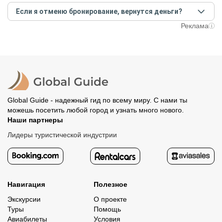
Создайте заказ на удобную дату и время, и внесите
условий конкретной экскурсии.
Если я отменю бронирование, вернутся деньги?
предоплату как можно скорее, чтобы другие
путешественники не заняли ваше место. После этого
При отмене за 48 часов или раньше мы вернем всю
Реклама
вам станут доступны контакты организатора и точное
предоплату. Скорость возврата будет зависеть от
место встречи. Оставшуюся стоимость оплатите
вашего банка, обычно это занимает не более 72 часов.
организатору напрямую. В редких случаях оплата
Все остальные случаи возврата средств описаны в
полностью происходит на сайте. Тогда платить
политике возврата.
организатору напрямую не требуется.
Global Guide - надежный гид по всему миру. С нами ты
можешь посетить любой город и узнать много нового.
Наши партнеры
Лидеры туристической индустрии
Навигация
Полезное
Экскурсии
О проекте
Туры
Помощь
Авиабилеты
Условия