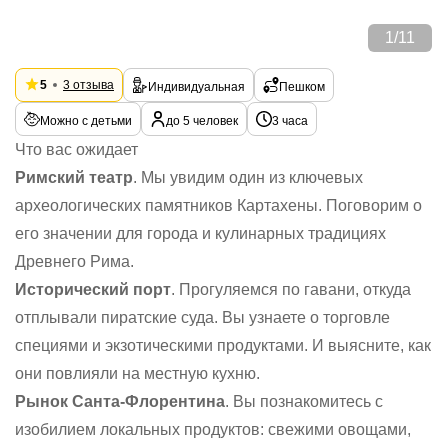
1
/
11
5
3 отзыва
Индивидуальная
Пешком
Можно с детьми
до 5 человек
3 часа
Что вас ожидает
Римский театр
. Мы увидим один из ключевых
археологических памятников Картахены. Поговорим о
его значении для города и кулинарных традициях
Древнего Рима.
Исторический порт
. Прогуляемся по гавани, откуда
отплывали пиратские суда. Вы узнаете о торговле
специями и экзотическими продуктами. И выясните, как
они повлияли на местную кухню.
Рынок Санта-Флорентина
. Вы познакомитесь с
изобилием локальных продуктов: свежими овощами,