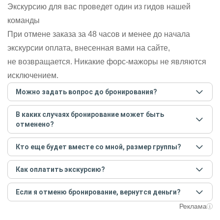
Экскурсию для вас проведет один из гидов нашей
команды
При отмене заказа за 48 часов и менее до начала
экскурсии оплата, внесенная вами на сайте,
не возвращается. Никакие форс-мажоры не являются
исключением.
Можно задать вопрос до бронирования?
Достаточно перейти по ссылке «Задать вопрос» и
В каких случаях бронирование может быть
написать гиду. Платить при этом не нужно. Сначала
отменено?
согласуйте с гидом интересующие вас вопросы и после
этого бронируйте экскурсию.
Задать вопрос
.
Только в случае неблагоприятных погодных условий,
Кто еще будет вместе со мной, размер группы?
например, если экскурсия на кораблике, а по прогнозу
погоды аномально-сильный ветер. При этом гид
Если экскурсия индивидуальная, гид проведет встречу
предупредит вас об отмене, а мы вернем предоплату на
Как оплатить экскурсию?
только для вас и вашей компании. Если групповая — на
карту. Во всех остальных случаях экскурсия состоится.
экскурсии будут другие участники, размер зависит от
Создайте заказ на удобную дату и время, и внесите
условий конкретной экскурсии.
Если я отменю бронирование, вернутся деньги?
предоплату как можно скорее, чтобы другие
путешественники не заняли ваше место. После этого
При отмене за 48 часов или раньше мы вернем всю
Реклама
вам станут доступны контакты организатора и точное
предоплату. Скорость возврата будет зависеть от