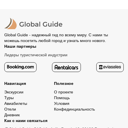
место встречи. Оставшуюся стоимость оплатите
вашего банка, обычно это занимает не более 72 часов.
организатору напрямую. В редких случаях оплата
Все остальные случаи возврата средств описаны в
полностью происходит на сайте. Тогда платить
политике возврата.
организатору напрямую не требуется.
Global Guide - надежный гид по всему миру. С нами ты
можешь посетить любой город и узнать много нового.
Наши партнеры
Лидеры туристической индустрии
Навигация
Полезное
Экскурсии
О проекте
Туры
Помощь
Авиабилеты
Условия
Отели
Конфединциальность
Дневник
Как с нами связаться