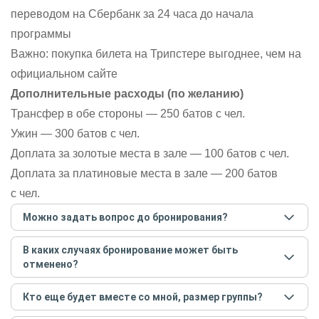
переводом на Сбербанк за 24 часа до начала
программы
Важно: покупка билета на Трипстере выгоднее, чем на
официальном сайте
Дополнительные расходы (по желанию)
Трансфер в обе стороны — 250 батов с чел.
Ужин — 300 батов с чел.
Доплата за золотые места в зале — 100 батов с чел.
Доплата за платиновые места в зале — 200 батов
с чел.
Можно задать вопрос до бронирования?
Достаточно перейти по ссылке «Задать вопрос» и
В каких случаях бронирование может быть
написать гиду. Платить при этом не нужно. Сначала
отменено?
согласуйте с гидом интересующие вас вопросы и после
этого бронируйте экскурсию.
Задать вопрос
.
Только в случае неблагоприятных погодных условий,
Кто еще будет вместе со мной, размер группы?
например, если экскурсия на кораблике, а по прогнозу
погоды аномально-сильный ветер. При этом гид
Если экскурсия индивидуальная, гид проведет встречу