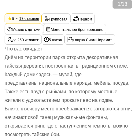
1
/
13
5
17 отзывов
Групповая
Пешком
Можно с детьми
Моментальное бронирование
до 250 человек
5 часов
у парка Сиам Нирамит.
Что вас ожидает
Днём на территории парка открыта декоративная
тайская деревня, построенная в традиционном стиле.
Каждый домик здесь — музей, где
представлены национальные наряды, мебель, посуда.
Также есть пруд с рыбками, по которому местные
жители с удовольствием прокатят вас на лодке.
Ближе к вечеру место преображается: загораются огни,
начинают свой танец музыкальные фонтаны,
открывается ринг, где с наступлением темноты можно
посмотреть тайские бои.