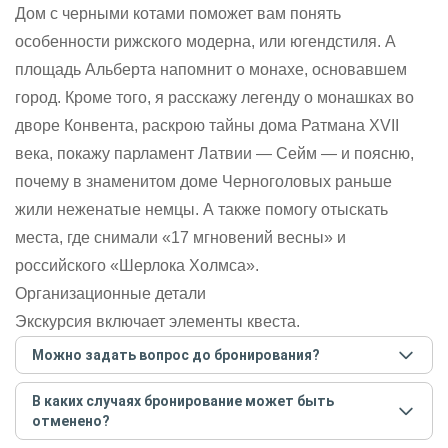
Дом с черными котами поможет вам понять
особенности рижского модерна, или югендстиля. А
площадь Альберта напомнит о монахе, основавшем
город. Кроме того, я расскажу легенду о монашках во
дворе Конвента, раскрою тайны дома Ратмана XVII
века, покажу парламент Латвии — Сейм — и поясню,
почему в знаменитом доме Черноголовых раньше
жили неженатые немцы. А также помогу отыскать
места, где снимали «17 мгновений весны» и
российского «Шерлока Холмса».
Организационные детали
Экскурсия включает элементы квеста.
Можно задать вопрос до бронирования?
Достаточно перейти по ссылке «Задать вопрос» и
В каких случаях бронирование может быть
написать гиду. Платить при этом не нужно. Сначала
отменено?
согласуйте с гидом интересующие вас вопросы и после
этого бронируйте экскурсию.
Задать вопрос
.