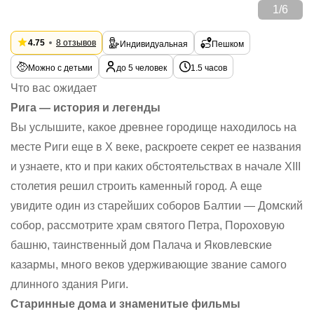
1
/
6
4.75
8 отзывов
Индивидуальная
Пешком
Можно с детьми
до 5 человек
1.5 часов
Что вас ожидает
Рига — история и легенды
Вы услышите, какое древнее городище находилось на
месте Риги еще в X веке, раскроете секрет ее названия
и узнаете, кто и при каких обстоятельствах в начале XIII
столетия решил строить каменный город. А еще
увидите один из старейших соборов Балтии — Домский
собор, рассмотрите храм святого Петра, Пороховую
башню, таинственный дом Палача и Яковлевские
казармы, много веков удерживающие звание самого
длинного здания Риги.
Старинные дома и знаменитые фильмы