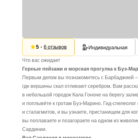
5
6 отзывов
Индивидуальная
Что вас ожидает
Горные пейзажи и морская прогулка к Буэ-Ма
Первым делом вы познакомитесь с Барбаджией 
где вершины скал отливают серебром. Вам расска
в небольшой городок Кала Гононе на берегу зали
и поплывёте к гротам Буэ-Марино. Гид-спелеолог 
и сталагмитов, и вы узнаете, пристанищем для к
вы поплаваете и позагораете на одном из живоп
Сардинии.
Вся Сардиния в миниатюре