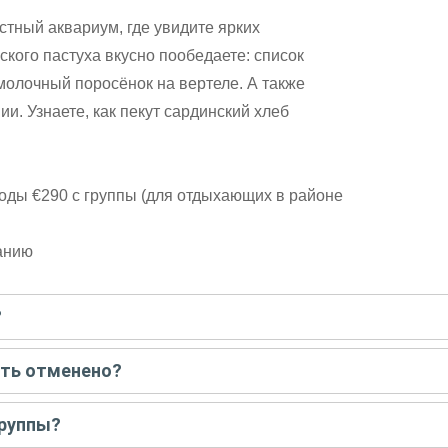
стный аквариум, где увидите ярких
ского пастуха вкусно пообедаете: список
молочный поросёнок на вертеле. А также
и. Узнаете, как пекут сардинский хлеб
оды €290 с группы (для отдыхающих в районе
ланию
?
писать гиду. Платить при этом не нужно. Сначала согласуйте с г
ыть отменено?
 например, если экскурсия на кораблике, а по прогнозу погоды ан
группы?
 всех остальных случаях экскурсия состоится.