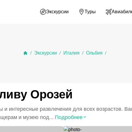
Экскурсии
Туры
Авиабил
Экскурсии
Италия
Ольбия
/
/
/
/
аливу Орозей
 и интересные развлечения для всех возрастов. Вас
⌃
ещерам и музею под...
Подробнее