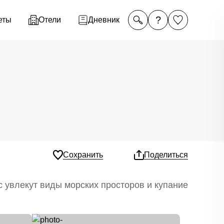
?
еты
Отели
Дневник
Сохранить
Поделиться
 увлекут виды морских просторов и купание