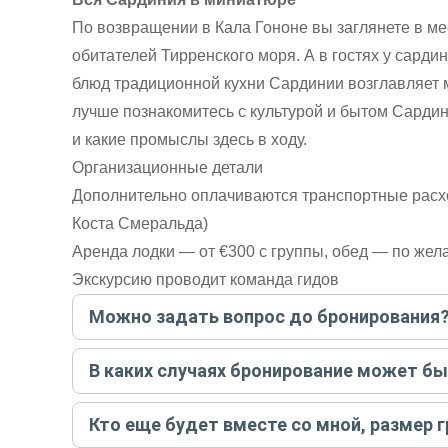
По возвращении в Кала Гононе вы заглянете в ме
обитателей Тирренского моря. А в гостях у сардин
блюд традиционной кухни Сардинии возглавляет 
лучше познакомитесь с культурой и бытом Сардини
и какие промыслы здесь в ходу.
Организационные детали
Дополнительно оплачиваются транспортные расх
Коста Смеральда)
Аренда лодки — от €300 с группы, обед — по же
Экскурсию проводит команда гидов
Можно задать вопрос до бронирования
Достаточно перейти по ссылке «Задать вопрос» и на
В каких случаях бронирование может б
бронируйте экскурсию.
Задать вопрос
.
Только в случае неблагоприятных погодных условий,
Кто еще будет вместе со мной, размер 
вас об отмене, а мы вернем предоплату на карту. Во