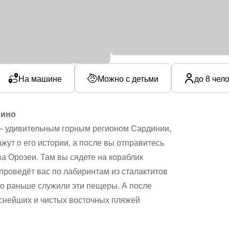
На машине
Можно с детьми
до 8 чел
рино
— удивительным горным регионом Сардинии,
жут о его истории, а после вы отправитесь
ва Орозеи. Там вы сядете на кораблик
проведёт вас по лабиринтам из сталактитов
ого раньше служили эти пещеры. А после
иснейших и чистых восточных пляжей