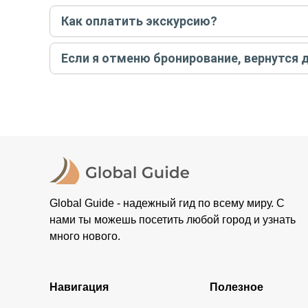
Если экскурсия индивидуальная, гид проведет встреч
Как оплатить экскурсию?
условий конкретной экскурсии.
Создайте заказ на удобную дату и время, и внесите
Если я отменю бронирование, вернутся 
контакты организатора и точное место встречи. Ос
Тогда платить организатору напрямую не требуется
При отмене за 48 часов или раньше мы вернем всю пр
остальные случаи возврата средств описаны в поли
Global Guide - надежный гид по всему миру. С
нами ты можешь посетить любой город и узнать
много нового.
Навигация
Полезное