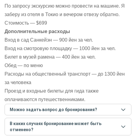
По запросу экскурсию можно провести на машине. Я
заберу из отеля в Токио и вечером отвезу обратно.
Стоимость — $699
Дополнительные расходы
Вход в сад Санкейэн — 900 йен за чел.
Вход на смотровую площадку — 1000 йен за чел.
Билет в музей рамена — 400 йен за чел.
Обед — по меню
Расходы на общественный транспорт — до 1300 йен
за человека
Проезд и входные билеты для гида также
оплачиваются путешественниками.
Можно задать вопрос до бронирования?
Достаточно перейти по ссылке «Задать вопрос» и
В каких случаях бронирование может быть
написать гиду. Платить при этом не нужно. Сначала
отменено?
согласуйте с гидом интересующие вас вопросы и после