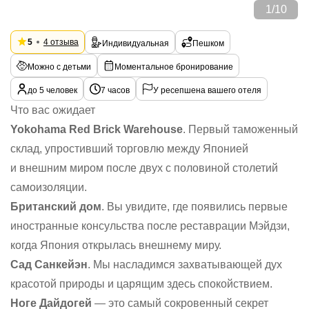
1
/
10
5
4 отзыва
Индивидуальная
Пешком
Можно с детьми
Моментальное бронирование
до 5 человек
7 часов
У ресепшена вашего отеля
Что вас ожидает
Yokohama Red Brick Warehouse
. Первый таможенный
склад, упростивший торговлю между Японией
и внешним миром после двух с половиной столетий
самоизоляции.
Британский дом
. Вы увидите, где появились первые
иностранные консульства после реставрации Мэйдзи,
когда Япония открылась внешнему миру.
Сад Санкейэн
. Мы насладимся захватывающей дух
красотой природы и царящим здесь спокойствием.
Ноге Дайдогей
— это самый сокровенный секрет