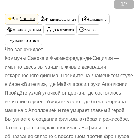
1
/
7
5
3 отзыва
Индивидуальная
На машине
Можно с детьми
до 4 человек
5 часов
у вашего отеля
Что вас ожидает
Коммуны Савока и Фьюмефреддо-ди-Сицилия —
именно здесь вы увидите живые декорации
оскароносного фильма. Посидите на знаменитом стуле
в баре «Вителли», где Майкл просил руки Аполлонии.
Пройдёте узкой улочкой от церкви, где состоялось
венчание героев. Увидите место, где была взорвана
машина с Аполлонией и где умирает главный герой.
Вы узнаете о создании фильма, актёрах и режиссёре.
Также я расскажу, как появилась мафия и как
её название связано с восстанием против французов.