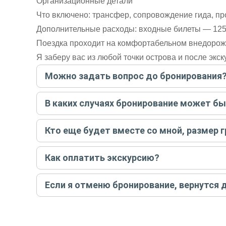
Организационные детали
Что включено: трансфер, сопровождение гида, пр
Дополнительные расходы: входные билеты — 125 
Поездка проходит на комфортабельном внедоро
Я заберу вас из любой точки острова и после экс
Можно задать вопрос до бронирования
Достаточно перейти по ссылке «Задать вопрос» и на
В каких случаях бронирование может б
бронируйте экскурсию.
Задать вопрос
.
Только в случае неблагоприятных погодных условий,
Кто еще будет вместе со мной, размер 
вас об отмене, а мы вернем предоплату на карту. Во
Если экскурсия индивидуальная, гид проведет встреч
Как оплатить экскурсию?
условий конкретной экскурсии.
Создайте заказ на удобную дату и время, и внесите
Если я отменю бронирование, вернутся 
контакты организатора и точное место встречи. Ос
Тогда платить организатору напрямую не требуется
При отмене за 48 часов или раньше мы вернем всю пр
остальные случаи возврата средств описаны в поли