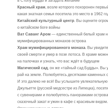
в Стопу Будды и загадать желание
Красный храм
, возле которого похоронен первый
какая знатная семья посетила это место в 1962 го
Китайский культурный центр
. Вы оцените огро
о китайском боге войны
Ват Саванг Аром
— единственный белый храм на
мумифицированных монахов острова
Храм мумифицированного монаха
. Вы увидит
своей смерти и умер в позе лотоса. В храме можн
на палочках и узнать, что вас ждёт в будущем
Магический сад
, он же «тайный сад Будды». Вы
рай на земле. Полюбуетесь десятками каменных 
И это далеко не всё! Вы услышите увлекательную
Джульетте (русской медсестре из Липецка), посет
с сувенирами и полюбуетесь панорамами острова и
сказочный закат и ужин в кафе с красивым видом.