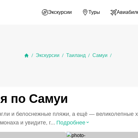
Экскурсии
Туры
Авиабил
Экскурсии
Таиланд
Самуи
/
/
/
/
я по Самуи
нгли и белоснежные пляжи, а ещё — великолепные х
⌃
онаха и увидите, г...
Подробнее