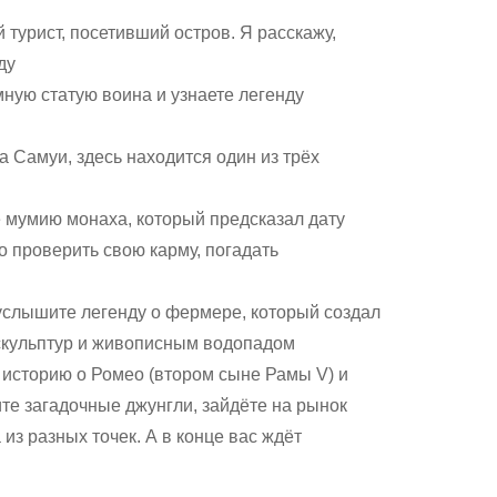
 турист, посетивший остров. Я расскажу,
ду
мную статую воина и узнаете легенду
 Самуи, здесь находится один из трёх
е мумию монаха, который предсказал дату
о проверить свою карму, погадать
 услышите легенду о фермере, который создал
скульптур и живописным водопадом
 историю о Ромео (втором сыне Рамы V) и
ите загадочные джунгли, зайдёте на рынок
з разных точек. А в конце вас ждёт