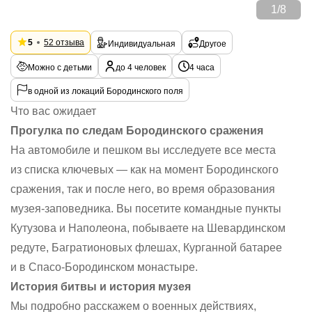
1
/
8
5
52 отзыва
Индивидуальная
Другое
Можно с детьми
до 4 человек
4 часа
в одной из локаций Бородинского поля
Что вас ожидает
Прогулка по следам Бородинского сражения
На автомобиле и пешком вы исследуете все места
из списка ключевых — как на момент Бородинского
сражения, так и после него, во время образования
музея-заповедника. Вы посетите командные пункты
Кутузова и Наполеона, побываете на Шевардинском
редуте, Багратионовых флешах, Курганной батарее
и в Спасо-Бородинском монастыре.
История битвы и история музея
Мы подробно расскажем о военных действиях,