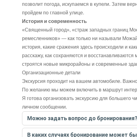
позволит погода, искупаемся в купели. Затем вер
пройдем по главной улице.
История и современность
«Священный город», «страж западных границ Мос
ремесленников» — как только ни называли Можай
история, какие сражения здесь происходили и ка
расскажу, как сохраняются и восстанавливаются 
строятся новые микрорайоны и современные зда
Организационные детали
Экскурсия проходит на вашем автомобиле. Важно 
По желанию мы можем включить в маршрут инте
Я готова организовать экскурсию для большего чи
личном сообщении.
Можно задать вопрос до бронирования
Достаточно перейти по ссылке «Задать вопрос» и на
В каких случаях бронирование может б
бронируйте экскурсию.
Задать вопрос
.