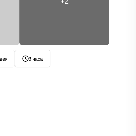
+2
овек
3 часа