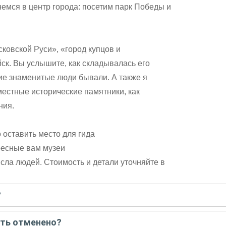
немся в центр города: посетим парк Победы и
ковской Руси», «город купцов и
ск. Вы услышите, как складывалась его
кие знаменитые люди бывали. А также я
местные исторические памятники, как
ния.
оставить место для гида
ресные вам музеи
сла людей. Стоимость и детали уточняйте в
?
писать гиду. Платить при этом не нужно. Сначала согласуйте с г
ыть отменено?