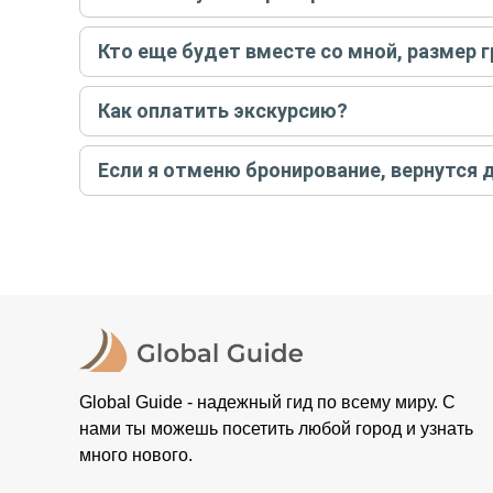
Только в случае неблагоприятных погодных условий,
Кто еще будет вместе со мной, размер 
вас об отмене, а мы вернем предоплату на карту. Во
Если экскурсия индивидуальная, гид проведет встреч
Как оплатить экскурсию?
условий конкретной экскурсии.
Создайте заказ на удобную дату и время, и внесите
Если я отменю бронирование, вернутся 
контакты организатора и точное место встречи. Ос
Тогда платить организатору напрямую не требуется
При отмене за 48 часов или раньше мы вернем всю пр
остальные случаи возврата средств описаны в поли
Global Guide - надежный гид по всему миру. С
нами ты можешь посетить любой город и узнать
много нового.