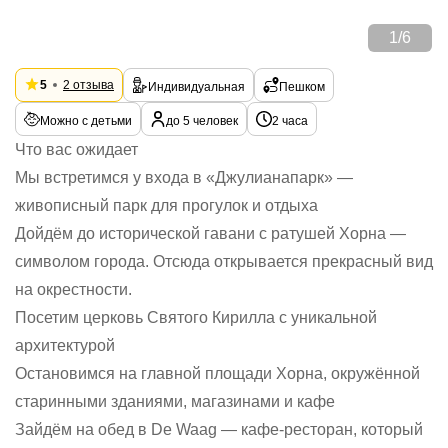
1
/
6
5
2 отзыва
Индивидуальная
Пешком
Можно с детьми
до 5 человек
2 часа
Что вас ожидает
Мы встретимся у входа в «Джулианапарк» —
живописный парк для прогулок и отдыха
Дойдём до исторической гавани с ратушей Хорна —
символом города. Отсюда открывается прекрасный вид
на окрестности.
Посетим церковь Святого Кирилла с уникальной
архитектурой
Остановимся на главной площади Хорна, окружённой
старинными зданиями, магазинами и кафе
Зайдём на обед в De Waag — кафе-ресторан, который