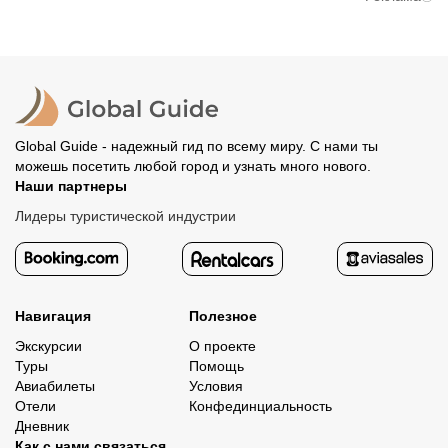
вам станут доступны контакты организатора и точное
предоплату. Скорость возврата будет зависеть от
место встречи. Оставшуюся стоимость оплатите
вашего банка, обычно это занимает не более 72 часов.
организатору напрямую. В редких случаях оплата
Все остальные случаи возврата средств описаны в
полностью происходит на сайте. Тогда платить
политике возврата.
организатору напрямую не требуется.
Global Guide - надежный гид по всему миру. С нами ты
можешь посетить любой город и узнать много нового.
Наши партнеры
Лидеры туристической индустрии
Навигация
Полезное
Экскурсии
О проекте
Туры
Помощь
Авиабилеты
Условия
Отели
Конфединциальность
Дневник
Как с нами связаться