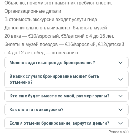
Объясню, почему этот памятник требуют снести.
Организационные детали
В стоимость экскурсии входят услуги гида
Дополнительно оплачиваются билеты в музей
20 века — €10/взрослый, €5/детский с 4 до 16 лет,
билеты в музей поездов — €16/взрослый, €12/детский
с 4 до 12 лет, обед — по желанию
Можно задать вопрос до бронирования?
Достаточно перейти по ссылке «Задать вопрос» и
В каких случаях бронирование может быть
написать гиду. Платить при этом не нужно. Сначала
отменено?
согласуйте с гидом интересующие вас вопросы и после
этого бронируйте экскурсию.
Задать вопрос
.
Только в случае неблагоприятных погодных условий,
Кто еще будет вместе со мной, размер группы?
например, если экскурсия на кораблике, а по прогнозу
погоды аномально-сильный ветер. При этом гид
Если экскурсия индивидуальная, гид проведет встречу
предупредит вас об отмене, а мы вернем предоплату на
Как оплатить экскурсию?
только для вас и вашей компании. Если групповая — на
карту. Во всех остальных случаях экскурсия состоится.
экскурсии будут другие участники, размер зависит от
Создайте заказ на удобную дату и время, и внесите
условий конкретной экскурсии.
Если я отменю бронирование, вернутся деньги?
предоплату как можно скорее, чтобы другие
путешественники не заняли ваше место. После этого
При отмене за 48 часов или раньше мы вернем всю
Реклама