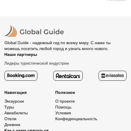
вам станут доступны контакты организатора и точное
предоплату. Скорость возврата будет зависеть от
место встречи. Оставшуюся стоимость оплатите
вашего банка, обычно это занимает не более 72 часов.
организатору напрямую. В редких случаях оплата
Все остальные случаи возврата средств описаны в
полностью происходит на сайте. Тогда платить
политике возврата.
организатору напрямую не требуется.
Global Guide - надежный гид по всему миру. С нами ты
можешь посетить любой город и узнать много нового.
Наши партнеры
Лидеры туристической индустрии
Навигация
Полезное
Экскурсии
О проекте
Туры
Помощь
Авиабилеты
Условия
Отели
Конфединциальность
Дневник
Как с нами связаться