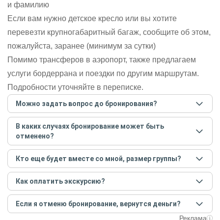
и фамилию
Если вам нужно детское кресло или вы хотите
перевезти крупногабаритный багаж, сообщите об этом,
пожалуйста, заранее (минимум за сутки)
Помимо трансферов в аэропорт, также предлагаем
услуги бордеррана и поездки по другим маршрутам.
Подробности уточняйте в переписке.
Можно задать вопрос до бронирования?
Достаточно перейти по ссылке «Задать вопрос» и
В каких случаях бронирование может быть
написать гиду. Платить при этом не нужно. Сначала
отменено?
согласуйте с гидом интересующие вас вопросы и после
этого бронируйте экскурсию.
Задать вопрос
.
Только в случае неблагоприятных погодных условий,
Кто еще будет вместе со мной, размер группы?
например, если экскурсия на кораблике, а по прогнозу
погоды аномально-сильный ветер. При этом гид
Если экскурсия индивидуальная, гид проведет встречу
предупредит вас об отмене, а мы вернем предоплату на
Как оплатить экскурсию?
только для вас и вашей компании. Если групповая — на
карту. Во всех остальных случаях экскурсия состоится.
экскурсии будут другие участники, размер зависит от
Создайте заказ на удобную дату и время, и внесите
условий конкретной экскурсии.
Если я отменю бронирование, вернутся деньги?
предоплату как можно скорее, чтобы другие
путешественники не заняли ваше место. После этого
При отмене за 48 часов или раньше мы вернем всю
Реклама