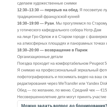
сделаем художественные снимки
12:30–13:30 — перерыв на обед
. Я посоветую л
традиционной французской кухней
16:30–19:00 — Руан
. Мы прогуляемся по Старому
у готического кафедрального собора Нотр-Дам
на лице Гро-Орлож и в Старом городе с фахверк
на атмосферных площадях и панорамных точках с
18:30–20:00 — возвращение в Париж
Организационные детали
Поездка проходит на комфортабельном Peugeot 5
Я снимаю на профессиональный зеркальный фотоа
пофотографировать и поснимать видео на ваш с
редактирования через WeTransfer или Yandex Disk
Обед — по желанию, по меню. Средний чек — €15
Несовершеннолетние дети могут принять участие 
Можно задать вопрос до бронирования