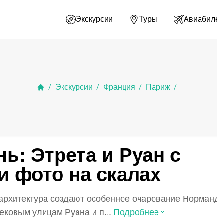
Экскурсии
Туры
Авиабил
Экскурсии
Франция
Париж
/
/
/
/
ь: Этрета и Руан с
и фото на скалах
я архитектура создают особенное очарование Норма
⌃
ековым улицам Руана и п...
Подробнее