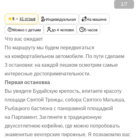
1
/
7
5
41 отзыв
Индивидуальная
На машине
Можно с детьми
до 4 человек
5 часов
Что вас ожидает
По маршруту мы будем передвигаться
на комфортабельном автомобиле. По пути сделаем
3 остановки: на каждой пешком осмотрим самые
интересные достопримечательности.
Первая остановка
Вы увидите Будайскую крепость, впитаете красоту
площади Святой Троицы, собора Святого Матьяша,
Рыбацкого бастиона с панорамной площадкой
на Парламент. Заглянете в традиционную
двухсотлетнюю кофейню, где можно попробовать
знаменитые венгерские пирожные. Я познакомлю вас