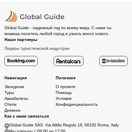
Все остальные случаи возврата средств описаны в
полностью происходит на сайте. Тогда платить
политике возврата.
организатору напрямую не требуется.
Global Guide - надежный гид по всему миру. С нами ты
можешь посетить любой город и узнать много нового.
Наши партнеры
Лидеры туристической индустрии
Навигация
Полезное
Экскурсии
О проекте
Туры
Помощь
Авиабилеты
Условия
Отели
Конфединциальность
Дневник
Как с нами связаться
Global Guide SAS. Via Attilio Regolo 19, 00192 Roma, Italy
Мы открыты с 09:00 до 17:00