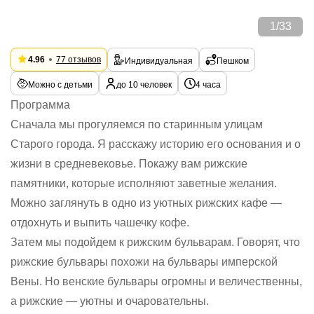
1
/
33
4.96
77 отзывов
Индивидуальная
Пешком
Можно с детьми
до 10 человек
4 часа
Программа
Сначала мы прогуляемся по старинным улицам
Старого города. Я расскажу историю его основания и о
жизни в средневековье. Покажу вам рижские
памятники, которые исполняют заветные желания.
Можно заглянуть в одно из уютных рижских кафе —
отдохнуть и выпить чашечку кофе.
Затем мы подойдем к рижским бульварам. Говорят, что
рижские бульвары похожи на бульвары имперской
Вены. Но венские бульвары огромны и величественны,
а рижские — уютны и очаровательны.