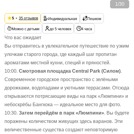
1
/
30
5
35 отзывов
Индивидуальная
Пешком
Можно с детьми
до 5 человек
4 часа
Что вас ожидает
Вы отправитесь в увлекательное путешествие по узким
улочкам старого города, где каждый шаг пропитан
ароматами местной кухни, специй и пряностей.
10:00.
Смотровая площадка Central Park (Силом)
.
Современное городское пространство с зелёными
дорожками, водопадами и уютными террасами. Отсюда
открываются потрясающие виды на парк «Люмпини» и
небоскрёбы Бангкока — идеальное место для фото.
10:30.
Затем перейдём в парк «Люмпини»
. Вы будете
поражены количеством живущих здесь варанов. Эти
величественные существа создают неповторимую