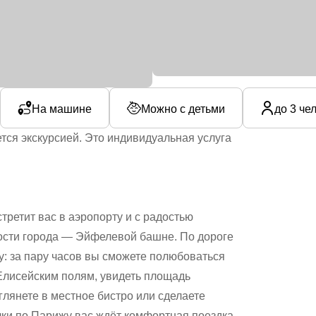
На машине
Можно с детьми
до 3 че
тся экскурсией. Это индивидуальная услуга
ретит вас в аэропорту и с радостью
ости города — Эйфелевой башне. По дороге
: за пару часов вы сможете полюбоваться
Елисейским полям, увидеть площадь
глянете в местное бистро или сделаете
ки по Парижу вас ждёт комфортная поездка