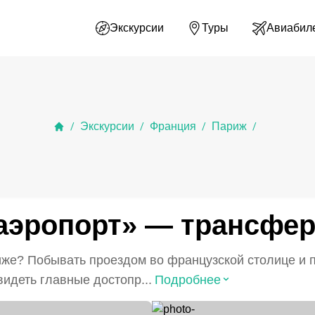
Экскурсии
Туры
Авиабил
Экскурсии
Франция
Париж
/
/
/
/
аэропорт» — трансфе
иже? Побывать проездом во французской столице и п
⌃
видеть главные достопр...
Подробнее