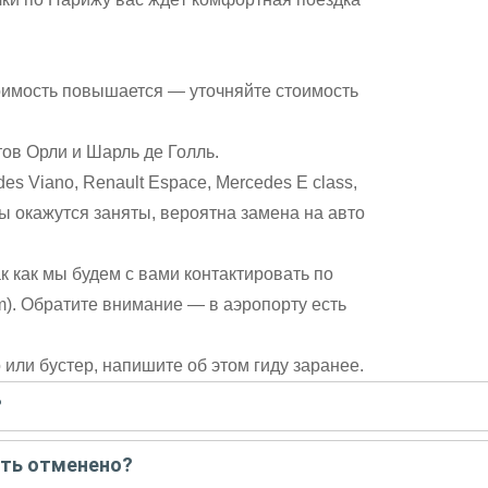
оимость повышается — уточняйте стоимость
ов Орли и Шарль де Голль.
 Viano, Renault Espace, Mercedes E class,
ы окажутся заняты, вероятна замена на авто
к как мы будем с вами контактировать по
). Обратите внимание — в аэропорту есть
или бустер, напишите об этом гиду заранее.
?
писать гиду. Платить при этом не нужно. Сначала согласуйте с г
ыть отменено?