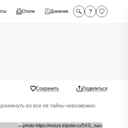
?
еты
Отели
Дневник
р
Сохранить
Поделиться
роникнуть во все её тайны невозможно.