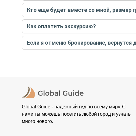
Только в случае неблагоприятных погодных условий,
Кто еще будет вместе со мной, размер 
вас об отмене, а мы вернем предоплату на карту. Во
Если экскурсия индивидуальная, гид проведет встреч
Как оплатить экскурсию?
условий конкретной экскурсии.
Создайте заказ на удобную дату и время, и внесите
Если я отменю бронирование, вернутся 
контакты организатора и точное место встречи. Ос
Тогда платить организатору напрямую не требуется
При отмене за 48 часов или раньше мы вернем всю пр
остальные случаи возврата средств описаны в поли
Global Guide - надежный гид по всему миру. С
нами ты можешь посетить любой город и узнать
много нового.