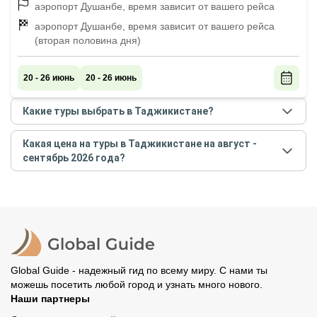
аэропорт Душанбе, время зависит от вашего рейса
аэропорт Душанбе, время зависит от вашего рейса
(вторая половина дня)
20 - 26 июнь
20 - 26 июнь
Какие туры выбрать в Таджикистане?
Самые популярные туры
в Таджикистане
в
августе
Какая цена на туры в Таджикистане на август -
- сентябре
2026
года:
сентябрь 2026 года?
Фанские горы, Искандеркуль и Семь озёр:
Стоимость туров
в Таджикистане
на
август -
индивидуальный автотур из Душанбе
сентябрь
2026
года от
550
до
2 200
RUB
Автотур к Алаудинским озёрам и Искандеркулю
с пешими прогулками в горах: только для
вашей компании
По Памирскому тракту из Таджикистана в
Global Guide - надежный гид по всему миру. С нами ты
Кыргызстан (индивидуально)
можешь посетить любой город и узнать много нового.
Откройте для себя Таджикистан:
Наши партнеры
индивидуальный тур из Душанбе в Худжанд