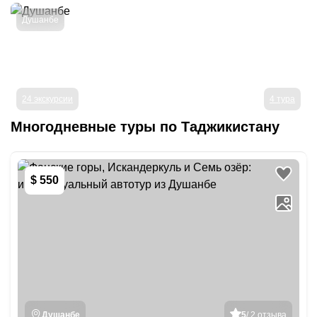
Душанбе
24 экскурсии
4 тура
Многодневные туры
по Таджикистану
$ 550
Душанбе
5
/ 2 отзыва