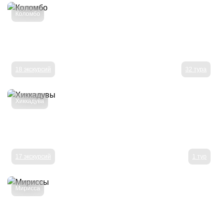
Коломбо
18 экскурсий
32 тура
Хиккадува
17 экскурсий
1 тур
Мирисса