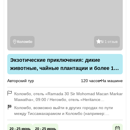
Коломбо
5
/ 1 отзыв
Экзотические приключения: дикие
животные, чайные плантации и более 150
Будд
Авторский тур
120 часов
На машине
Коломбо, отель «Ramada 30 Sir Mohomad Macan Markar
Mawatha», 09:00 / Негомбо, отель «Heritance
Negombo», 11:00 / аэропорт, отель «Airport city Hotel
Коломбо, возможно выйти в других городах по пути
Avariwatta Road», Катунаяка, 12:00
между Тиссамахарамом и Коломбо (например:
Тангалле, Велигама, Галле, Калутара)
20 - 25 июнь
20 - 25 июнь