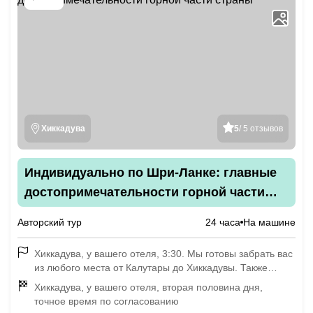
Хиккадува
5
/ 5 отзывов
Индивидуально по Шри-Ланке: главные
достопримечательности горной части
страны
Авторский тур
24 часа
На машине
Хиккадува, у вашего отеля, 3:30. Мы готовы забрать вас
из любого места от Калутары до Хиккадувы. Также
можем организовать старт из другого города (с
Хиккадува, у вашего отеля, вторая половина дня,
доплатой)
точное время по согласованию