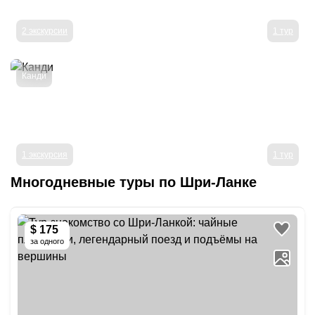
2 экскурсии
1 тур
Канди
1 экскурсия
1 тур
Многодневные туры
по Шри-Ланке
$ 175
за одного