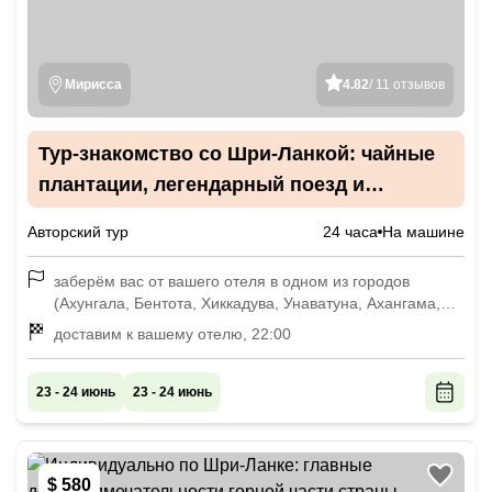
Мирисса
4.82
/ 11 отзывов
Тур-знакомство со Шри-Ланкой: чайные
плантации, легендарный поезд и
подъёмы на вершины
Авторский тур
24 часа
На машине
заберём вас от вашего отеля в одном из городов
(Ахунгала, Бентота, Хиккадува, Унаватуна, Ахангама,
Велигама, Мирисса и других, обсуждается при
доставим к вашему отелю, 22:00
бронировании), 2:00-4:00
23 - 24 июнь
23 - 24 июнь
$ 580