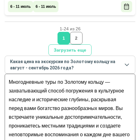
6 - 11 июль
6 - 11 июль
1-24 из 26
1
2
Загрузить еще
Какая цена на экскурсии по Золотому кольцу на
август - сентябрь 2026 года?
Стоимость экскурсии
по Золотому кольцу
на
август
Многодневные туры по Золотому кольцу —
- сентябрь
2026
года от
12 000
до
85 000
RUB
захватывающий способ погружения в культурное
наследие и исторические глубины, раскрывая
перед вами богатство разнообразных миров. Вы
встречаете уникальные достопримечательности,
проникаетесь местными традициями и создаете
неповторимые воспоминания о каждом дне вашего