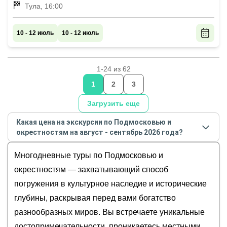
Тула, 16:00
10 - 12 июль
10 - 12 июль
1-24 из 62
1
2
3
Загрузить еще
Какая цена на экскурсии по Подмосковью и
окрестностям на август - сентябрь 2026 года?
Стоимость экскурсии
по Подмосковью и
Многодневные туры по Подмосковью и
окрестностям
на
август - сентябрь
2026
года от
7
окрестностям — захватывающий способ
500
до
150 000
RUB
погружения в культурное наследие и исторические
глубины, раскрывая перед вами богатство
разнообразных миров. Вы встречаете уникальные
достопримечательности, проникаетесь местными