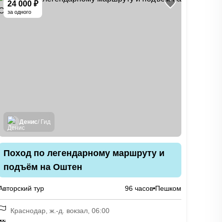
24 000 ₽
за одного
Денис
/ Гид
Поход по легендарному маршруту и
подъём на Оштен
Авторский тур
96 часов
Пешком
Краснодар, ж.-д. вокзал, 06:00