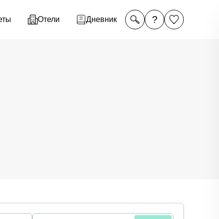
?
еты
Отели
Дневник