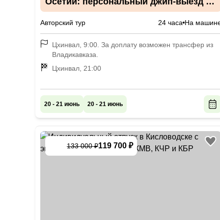
Осетии: персональный джип-выезд в
формате «всё включено»
Авторский тур
24 часа
На машин
Цхинвал, 9:00. За доплату возможен трансфер из
Владикавказа.
Цхинвал, 21:00
20 - 21 июнь
20 - 21 июнь
119 700 ₽
133 000 ₽
-
10
%