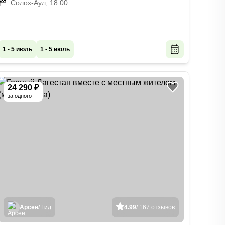
Солох-Аул, 18:00
1 - 5 июль
1 - 5 июль
24 290 ₽
за одного
Арсен
/ Гид
4.99
/ 167 отзывов