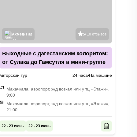
Ахмед
/ Гид
5
/ 10 отзывов
Выходные с дагестанским колоритом:
от Сулака до Гамсутля в мини-группе
Авторский тур
24 часа
На машине
Махачкала: аэропорт, ж/д возкал или у тц «Этажи»,
9:00
Махачкала: аэропорт, ж/д возкал или у тц «Этажи»,
21:00
22 - 23 июнь
22 - 23 июнь