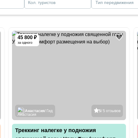
Кол. туристов
Тип передвижения
45 800 ₽
за одного
Анастасия
/ Гид
5
/ 5 отзывов
Треккинг налегке у подножия