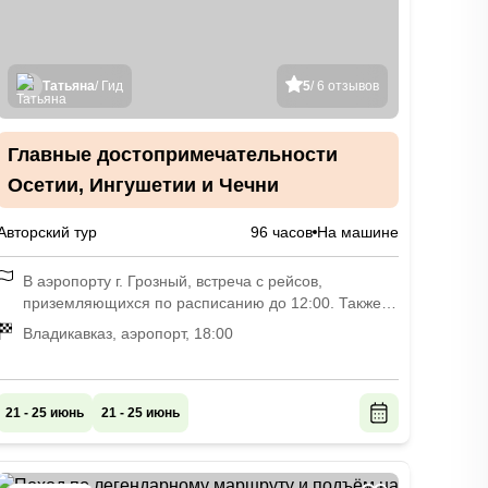
Татьяна
/ Гид
5
/ 6 отзывов
Главные достопримечательности
Осетии, Ингушетии и Чечни
Авторский тур
96 часов
На машине
В аэропорту г. Грозный, встреча с рейсов,
приземляющихся по расписанию до 12:00. Также
поможем организовать трансфер из Владикавказа
Владикавказ, аэропорт, 18:00
и Махачкалы до г. Грозный за дополнительную
плату
21 - 25 июнь
21 - 25 июнь