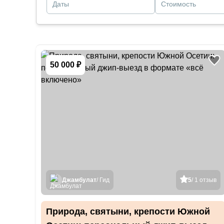
Даты
Стоимость
50 000 ₽
Джамбулат
/ Гид
5
/ 1 отзыв
Природа, святыни, крепости Южной