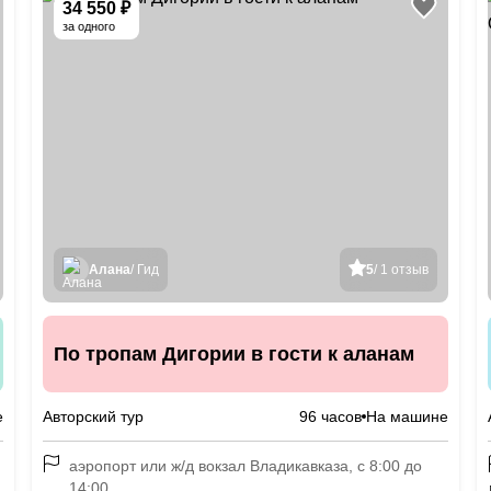
34 550 ₽
за одного
Алана
/ Гид
5
/ 1 отзыв
По тропам Дигории в гости к аланам
е
Авторский тур
96 часов
На машине
аэропорт или ж/д вокзал Владикавказа, с 8:00 до
14:00