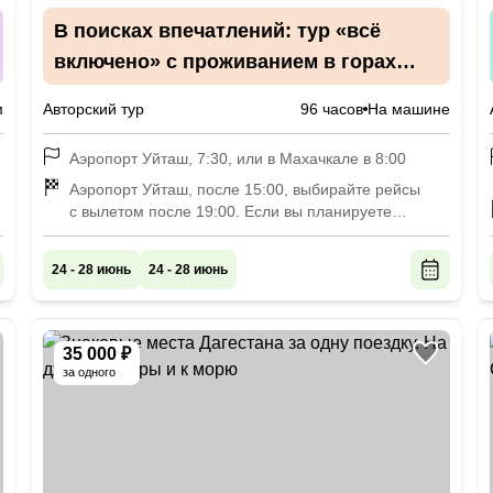
В поисках впечатлений: тур «всё
включено» с проживанием в горах
и на берегу моря
м
Авторский тур
96 часов
На машине
Аэропорт Уйташ, 7:30, или в Махачкале в 8:00
Аэропорт Уйташ, после 15:00, выбирайте рейсы
с вылетом после 19:00. Если вы планируете
продолжить отдых в Дагестане, отвезём вас
в Махачкалу к автовокзалу «Южный», ул. Амет-
24 - 28 июнь
24 - 28 июнь
Хана Султана, 344.
35 000 ₽
за одного