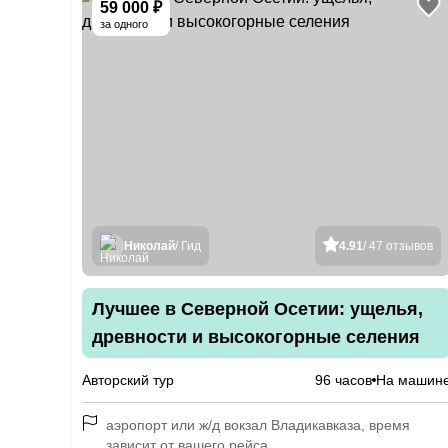
59 000 ₽
за одного
Николай
/ Гид
4.91
/ 47 отзывов
Лучшее в Северной Осетии: ущелья,
древности и высокогорные селения
Авторский тур
96 часов
На машин
аэропорт или ж/д вокзал Владикавказа, время
зависит от вашего рейса