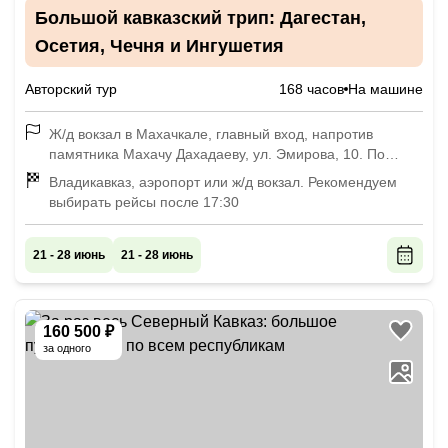
Большой кавказский трип: Дагестан,
Осетия, Чечня и Ингушетия
Авторский тур
168 часов
На машине
Ж/д вокзал в Махачкале, главный вход, напротив
памятника Махачу Дахадаеву, ул. Эмирова, 10. По
воскресеньям — 11:00, сбор группы в аэропорту
Владикавказ, аэропорт или ж/д вокзал. Рекомендуем
Махачкалы — в 11:45. По средам — 14:15 сбор группы
выбирать рейсы после 17:30
на ж/д вокзале в Махачкале, в 13:45 сбор группы в
аэропорту Махачкалы.
21 - 28 июнь
21 - 28 июнь
160 500 ₽
за одного