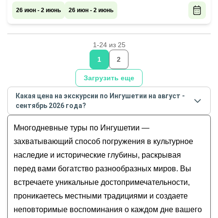
26 июн - 2 июнь
26 июн - 2 июнь
1-24 из 25
1
2
Загрузить еще
Какая цена на экскурсии по Ингушетии на август -
сентябрь 2026 года?
Стоимость экскурсии
по Ингушетии
на
август -
Многодневные туры по Ингушетии —
сентябрь
2026
года от
23 175
до
160 500
RUB
захватывающий способ погружения в культурное
наследие и исторические глубины, раскрывая
перед вами богатство разнообразных миров. Вы
встречаете уникальные достопримечательности,
проникаетесь местными традициями и создаете
неповторимые воспоминания о каждом дне вашего