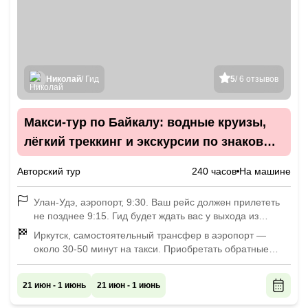
Николай
/ Гид
5
/ 6 отзывов
Макси-тур по Байкалу: водные круизы,
лёгкий треккинг и экскурсии по знаковым
местам
Авторский тур
240 часов
На машине
Улан-Удэ, аэропорт, 9:30. Ваш рейс должен прилететь
не позднее 9:15. Гид будет ждать вас у выхода из
аэропорта. Если вы прибываете раньше начала
Иркутск, самостоятельный трансфер в аэропорт —
программы, сообщите нам название и адрес отеля, где
около 30-50 минут на такси. Приобретать обратные
вы планируете остановиться. Мы заедем за вами в
билеты можно на любое удобное время, но выехать из
отель утром перед общей встречей в аэропорту.
отеля нужно до 12:00.
21 июн - 1 июнь
21 июн - 1 июнь