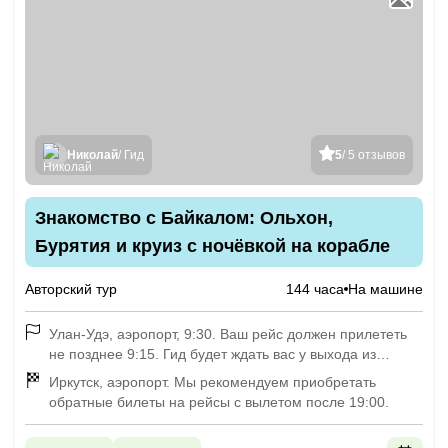
Николай
/ Гид
5
/ 5 отзывов
Знакомство с Байкалом: Ольхон,
Бурятия и круиз с ночёвкой на корабле
Авторский тур
144 часа
На машине
Улан-Удэ, аэропорт, 9:30. Ваш рейс должен прилететь
не позднее 9:15. Гид будет ждать вас у выхода из
аэропорта. Если вы прибываете раньше начала
Иркутск, аэропорт. Мы рекомендуем приобретать
программы, сообщите нам название и адрес отеля, где
обратные билеты на рейсы с вылетом после 19:00.
планируете остановиться. Мы заедем за вами в отель
утром в 1-й день перед общей встречей в аэропорту.