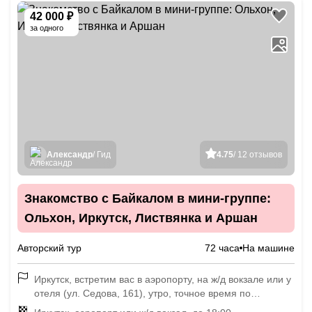
42 000 ₽
за одного
Александр
/ Гид
4.75
/ 12 отзывов
Знакомство с Байкалом в мини-группе:
Ольхон, Иркутск, Листвянка и Аршан
Авторский тур
72 часа
На машине
Иркутск, встретим вас в аэропорту, на ж/д вокзале или у
отеля (ул. Седова, 161), утро, точное время по
согласованию