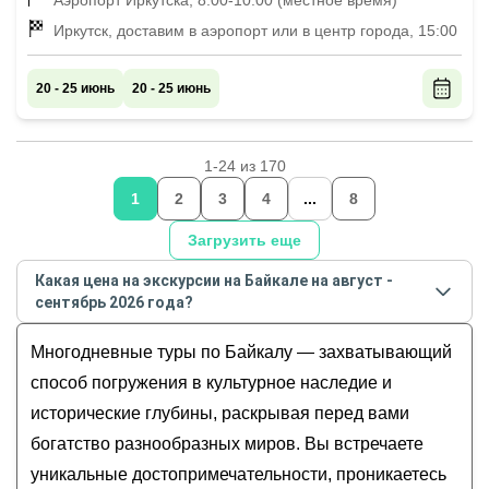
Аэропорт Иркутска, 8:00-10:00 (местное время)
Иркутск, доставим в аэропорт или в центр города, 15:00
20 - 25 июнь
20 - 25 июнь
1-24 из 170
1
2
3
4
...
8
Загрузить еще
Какая цена на экскурсии на Байкале на август -
сентябрь 2026 года?
Стоимость экскурсии
на Байкале
на
август -
Многодневные туры по Байкалу — захватывающий
сентябрь
2026
года от
13 500
до
400 000
RUB
способ погружения в культурное наследие и
исторические глубины, раскрывая перед вами
богатство разнообразных миров. Вы встречаете
уникальные достопримечательности, проникаетесь