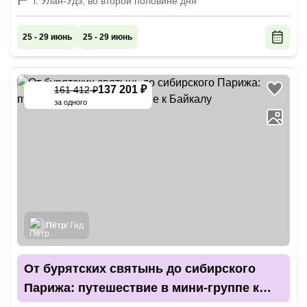
г. Улан-Удэ, во второй половине дня
25 - 29 июнь
25 - 29 июнь
137 201 ₽
161 412 ₽
-
15
%
за одного
Пётр
/ Гид
От бурятских святынь до сибирского
Парижа: путешествие в мини-группе к