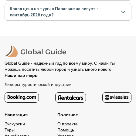
Самые популярные туры
в Парагвае
в
августе -
Какая цена на туры в Парагвае на август -
сентябре
2026
года:
сентябрь 2026 года?
Парагвай с запада на восток и водопады
Стоимость туров
в Парагвае
на
август - сентябрь
Игуасу со стороны 2 стран. Индивидуальный
2026
года от
4 826
до
5 885
EUR
тур
Индивидуально по Парагваю: природа, города
и древности
Global Guide - надежный гид по всему миру. С нами ты
можешь посетить любой город и узнать много нового.
Наши партнеры
Лидеры туристической индустрии
Навигация
Полезное
Экскурсии
О проекте
Туры
Помощь