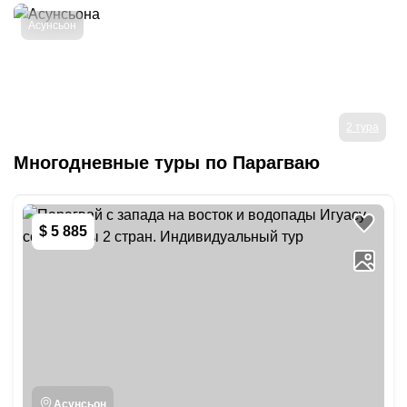
Асунсьон
2 тура
Многодневные туры
по Парагваю
$ 5 885
Асунсьон